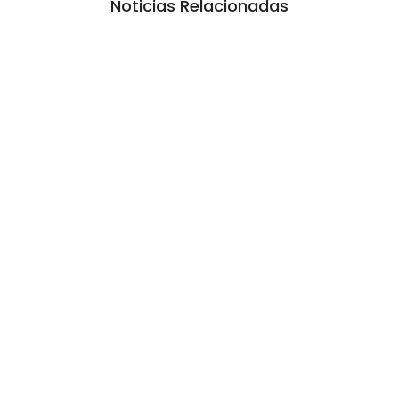
Noticias Relacionadas
La inmerecida realidad policial en
Gualeguay
6 agosto, 2026 10:20 am
/
Lo que no se sabe, no pasó. Esa es la estrategia desde hace dos