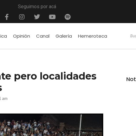
Seguimos por acá
tica
Opinión
Canal
Galería
Hemeroteca
te pero localidades
Not
s
1 am