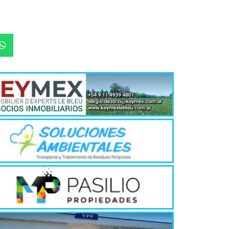
Quirós, la In