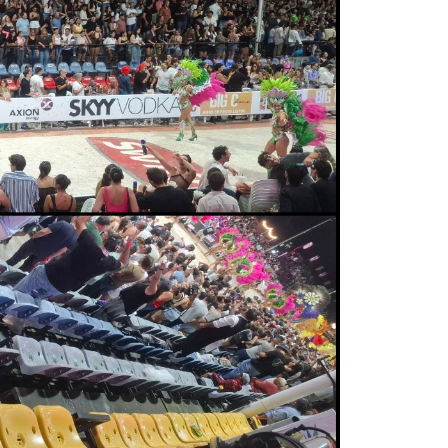
La inmer
en Gual
6 agosto, 202
Lo que no se s
desde hace dos