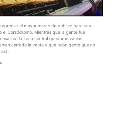
¿Qué es 
Magnétic
6 agosto, 202
En este prese
o apreciar el mayor marco de público para una
erosión de la v
to el Corsódromo. Mientras que la gente fue
mesas en la zona central quedaron vacías.
abían cerrado la venta y que hubo gente que no
buna.
a.
Las Corti
2026
6 agosto, 202
•El Niño 1. En