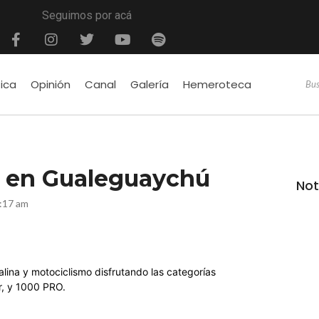
Seguimos por acá
tica
Opinión
Canal
Galería
Hemeroteca
s en Gualeguaychú
Not
:17 am
lina y motociclismo disfrutando las categorías
r, y 1000 PRO.