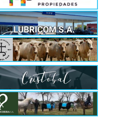
¿Qué es 
Magnétic
6 agosto, 202
En este prese
erosión de la v
Las Corti
2026
6 agosto, 202
•El Niño 1. En