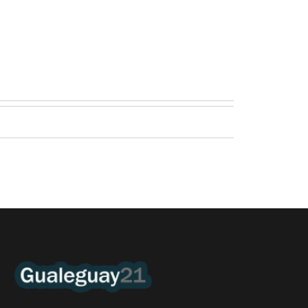
Quirós, la In