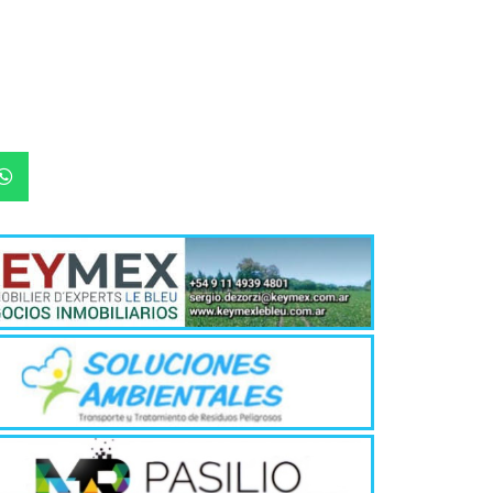
La inmer
en Gual
6 agosto, 202
Lo que no se s
desde hace dos