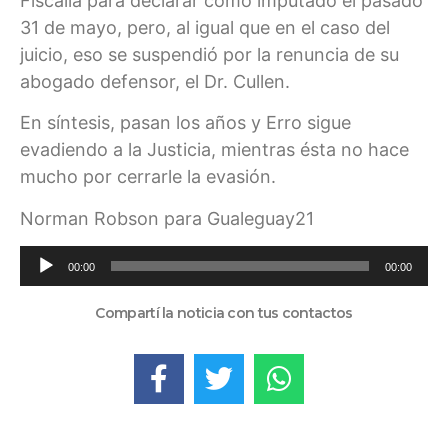
Fiscalía para declarar como imputado el pasado
31 de mayo, pero, al igual que en el caso del
juicio, eso se suspendió por la renuncia de su
abogado defensor, el Dr. Cullen.
En síntesis, pasan los años y Erro sigue
evadiendo a la Justicia, mientras ésta no hace
mucho por cerrarle la evasión.
Norman Robson para Gualeguay21
Reproductor
00:00
00:00
de
audio
Compartí la noticia con tus contactos