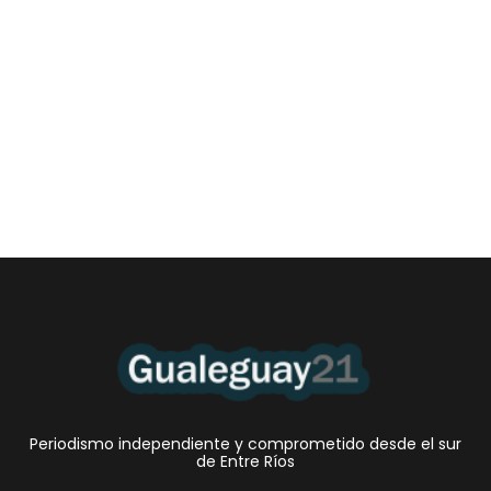
Las Cortitas y al pié del 06 08 2026
6 agosto, 2026 12:46 am
/
•El Niño 1. En la mañana de ayer, en el Museo Quirós, la
Intendente Dora Bogdan...
Periodismo independiente y comprometido desde el sur
de Entre Ríos