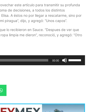
ovechar este artículo para transmitir su profunda
oma de decisiones, a todos los distintos
 Elisa. A éstos no por llegar a rescatarme, sino por
mi piragua”, dijo, y agregó: “Unos capos”.
que lo recibieron en Sauce. “Despues de ver que
ropa limpia me dieron”, reconoció, y agregó: “Otro
Utiliza
00:00
las
teclas
de
flecha
arriba/abajo
para
aumentar
o
disminuir
el