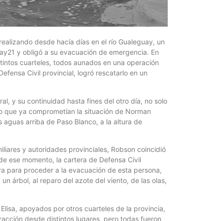
¿Qué es 
Magnétic
6 agosto, 202
En este prese
ealizando desde hacía días en el río Gualeguay, un
erosión de la v
uay21 y obligó a su evacuación de emergencia. En
stintos cuarteles, todos aunados en una operación
efensa Civil provincial, logró rescatarlo en un
al, y su continuidad hasta fines del otro día, no solo
 no que ya comprometían la situación de Norman
 aguas arriba de Paso Blanco, a la altura de
iliares y autoridades provinciales, Robson coincidió
de ese momento, la cartera de Defensa Civil
bra para proceder a la evacuación de esta persona,
n árbol, al reparo del azote del viento, de las olas,
Las Corti
2026
6 agosto, 202
 Elisa, apoyados por otros cuarteles de la provincia,
•El Niño 1. En
acción desde distintos lugares, pero todas fueron