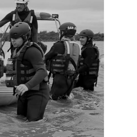
La inmer
en Gual
6 agosto, 202
Lo que no se s
desde hace dos