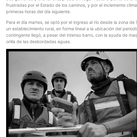
frustradas por el Estado de los caminos, y por el inclemente clim
primeras horas del día siguiente.
Para el día martes, se optó por el ingreso al río desde la zona d
un establecimiento rural, en forma lineal a la ubicación del peri
contingente llegó, a pesar del intenso barro, con la ayuda de maq
orilla de las desbordadas aguas.