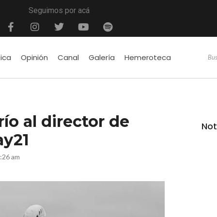
Seguimos por acá
tica
Opinión
Canal
Galería
Hemeroteca
ío al director de
Not
ay21
9:26 am