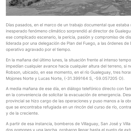
Días pasados, en el marco de un trabajo documental que estaba r
inesperado fenómeno climático sorprendió al director de Gualeg
ese complicado escenario, la pericia, pasión y compromiso de di
liderada por una delegación de Plan del Fuego, a las órdenes de D
operativo agravado por el tiempo.
En la mañana del último lunes, la situación frente al intenso tempor
impedían cualquier avance hacia cualquier altura del terreno, si
Robson, ubicado, en ese momento, en el río Gualeguay, tres horas
Mojones Norte y Lucas Norte, (-31.399164 S, -59.057205 O).
A media mañana de ese día, en diálogo telefónico directo con fam
en la conveniencia de solicitar la evacuación de emergencia. Des
provincial se hizo cargo de las operaciones y puso manos a la o
que se encontraba refugiada en un rincón del curso de río, contra u
y de la creciente.
A partir de esa instancia, bomberos de Villaguay, San José y Villa
dos gomones y una lancha, probaron llegar hasta el punto de extr