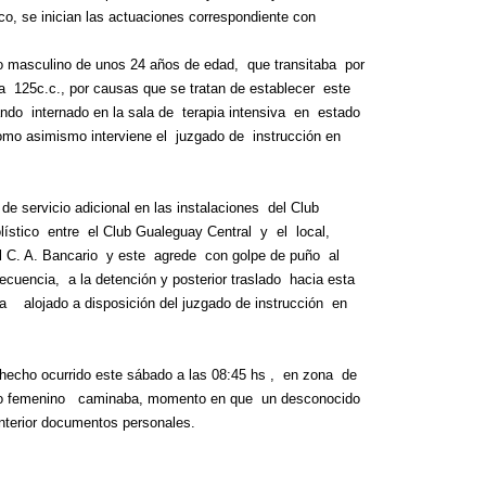
¿Qué es 
ico, se inician las actuaciones correspondiente con
Magnétic
6 agosto, 202
 masculino de unos 24 años de edad,
que transitaba
por
a
125c.c., por causas que se tratan de establecer
este
En este prese
erosión de la v
ando
internado en la sala de
terapia intensiva
en
estado
como asimismo interviene el
juzgado de
instrucción en
de servicio adicional en las instalaciones
del Club
lístico
entre
el Club Gualeguay Central
y
el
local,
l C. A. Bancario
y este
agrede
con golpe de puño
al
ecuencia,
a la detención y posterior traslado
hacia esta
a
alojado a disposición del juzgado de instrucción
en
r hecho ocurrido este sábado a las 08:45 hs ,
en zona
de
o femenino
caminaba, momento en que
un desconocido
Las Corti
2026
 interior documentos personales.
6 agosto, 202
•El Niño 1. En