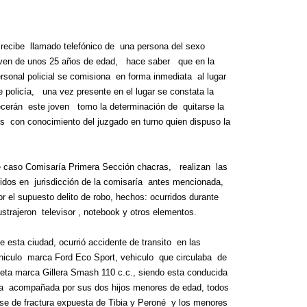
recibe
llamado telefónico de
una persona del sexo
ven de unos 25 años de edad,
hace saber
que en la
La inmer
rsonal policial se comisiona
en forma inmediata
al lugar
en Gual
 policía,
una vez presente en el lugar se constata la
6 agosto, 202
ecerán
este joven
tomo la determinación de
quitarse la
Lo que no se s
es
con conocimiento del juzgado en turno quien dispuso la
desde hace dos
ste caso Comisaría Primera Sección chacras,
realizan
las
ridos en
jurisdicción de la comisaría
antes mencionada,
or el supuesto delito de robo, hechos: ocurridos durante
strajeron
televisor , notebook y otros elementos.
e esta ciudad, ocurrió accidente de transito
en las
hiculo
marca Ford Eco Sport, vehiculo
que circulaba
de
leta marca Gillera Smash 110 c.c., siendo esta conducida
a
acompañada por sus dos hijos menores de edad, todos
rse de fractura expuesta de Tibia y Peroné
y los menores