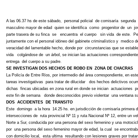
A las 06.37 hs de este sábado,
personal policial
de comisaría
segunda
masculino mayor de edad
quien se identifica
como
progenitor de
un
jo
parte trasera de su finca
se
encuentra
el cuerpo
sin vida
de este.
Pe
juntamente con el personal idóneo del gabinete criminalístico y
medico de
veracidad del lamentable hecho, donde por
circunstancias que se establ
vida
colgándose de
un árbol, se inician las actuaciones correspondient
entrega
del cuerpo a su padre.
SE INVESTIGAN DOS HECHOS DE ROBO EN
ZONA DE CHACRAS
La Policía de Entre Ríos, por intermedio del área correspondiente, en e
tareas investigativas
para tratar de dilucidar
dos hechos delictivos ocur
dichas
fincas ubicadas en zona rural en donde se inician
actuaciones
p
este fin de semana
donde desconocidos previo violentar
una ventana su
DOS
ACCIDENTES
DE TRANSITO
Este
domingo
a la hora
14.25 hs. en jurisdicción de comisaría primera d
intersecciones de
ruta provincial Nª 11 y ruta Nacional Nª 12, entre un ve
Norte a Sur, conducida por una persona del sexo femenino y una motocic
por
una persona del sexo femenino mayor de edad, la cual
se encontrab
con domicilio local,
esta ultima
resultando con lesiones graves por trata