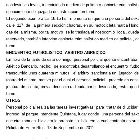
con lesiones leves, interviniendo medico de policía y gabinete criminalíst
conocimiento del juzgado de instrucción
en turno.
El segundo ocurrió a las 18:15 hs,
momento en que una persona del sexo
calle
117
de
la primera sección chacras, en su motocicleta marca Hond
cae de la misma, por tal motivo
se lo traslada al nosocomio
local, qued
reservado, también intervino gabinete criminalístico medico de policía , 
turno.
ENCUENTRO FUTBOLISTICO, ARBITRO AGREDIDO
En hora de la tarde de este domingo, personal policial que se encontraba
Atlético Bancario, hecho:
se encontraba desarrollando el encuentro
futbo
transcurrido unos cuarenta minutos
el arbitro
sanciona a un
jugador
de
rostro del mismo, motivo por el cual el personal policial
procede en cons
jefatura de policía, previa denuncia radicada por el
lesionado,
este
qued
turno.
OTROS
Personal policial realiza las tareas investigativas
para
tratar de dilucida
ingreso
al parque Intendente Quintana, lugar donde
una persona del sex
que circulaba en
bicicleta le arrebata su
billetera la cual contenía en su
Policía de Entre Ríos: 18 de Septiembre de 2011