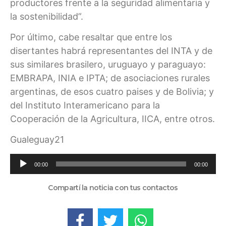
productores frente a la seguridad alimentaria y
la sostenibilidad”.
Por último, cabe resaltar que entre los
disertantes habrá representantes del INTA y de
sus similares brasilero, uruguayo y paraguayo:
EMBRAPA, INIA e IPTA; de asociaciones rurales
argentinas, de esos cuatro paises y de Bolivia; y
del Instituto Interamericano para la
Cooperación de la Agricultura, IICA, entre otros.
Gualeguay21
Reproductor
00:00
00:00
de
audio
Compartí la noticia con tus contactos