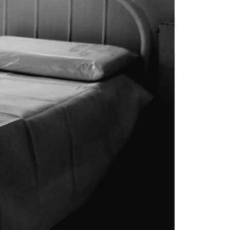
La inmer
en Gual
6 agosto, 202
Lo que no se s
desde hace dos