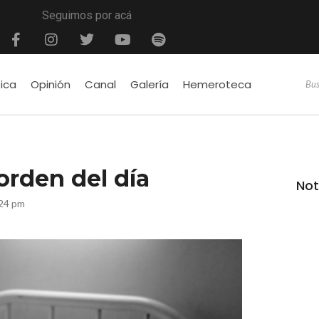
Seguimos por acá
tica
Opinión
Canal
Galería
Hemeroteca
orden del día
Not
:24 pm