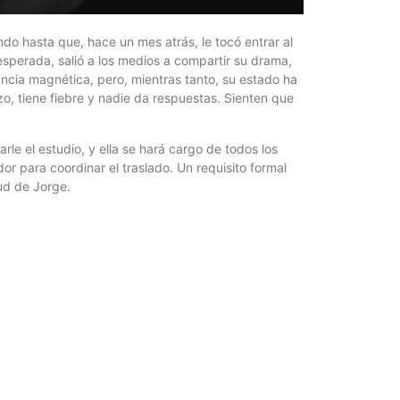
¿Qué es 
Magnétic
ndo hasta que, hace un mes atrás, le tocó entrar al
6 agosto, 202
esperada, salió a los medios a compartir su drama,
En este prese
ncia magnética, pero, mientras tanto, su estado ha
erosión de la v
, tiene fiebre y nadie da respuestas. Sienten que
arle el estudio, y ella se hará cargo de todos los
or para coordinar el traslado. Un requisito formal
ud de Jorge.
Las Corti
2026
6 agosto, 202
•El Niño 1. En