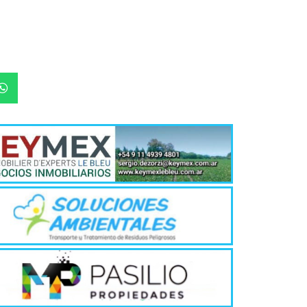
Quirós, la In