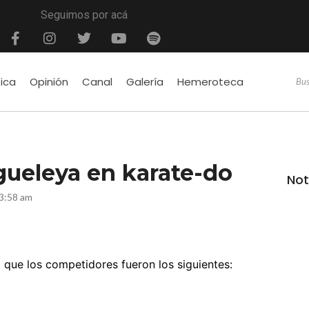
Seguimos por acá
tica
Opinión
Canal
Galería
Hemeroteca
gueleya en karate-do
Not
3:58 am
ó que los competidores fueron los siguientes: