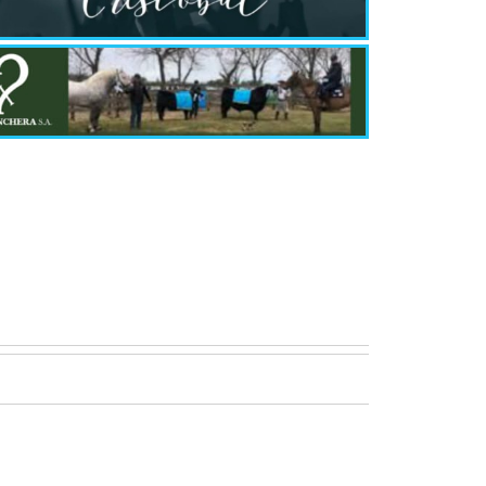
propia
4 agosto, 202
Ocurre seguid
su incapacidad