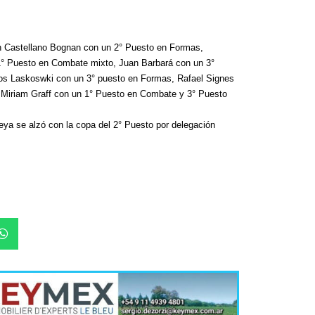
n Castellano Bognan con un 2° Puesto en Formas,
1° Puesto en Combate mixto, Juan Barbará con un 3°
Un mere
os Laskoswki con un 3° puesto en Formas, Rafael Signes
al K9 d
 Miriam Graff con un 1° Puesto en Combate y 3° Puesto
4 agosto, 202
Ingresó anoch
ya se alzó con la copa del 2° Puesto por delegación
un proyecto d
cuerpo la...