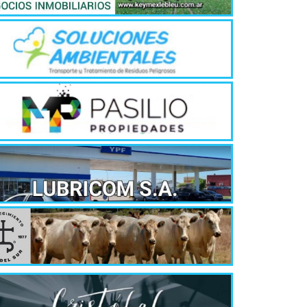
Billetera
10 jóven
4 agosto, 202
En Entre Ríos, 
virtuales y ta
alcanzó...
La estrat
vecinos 