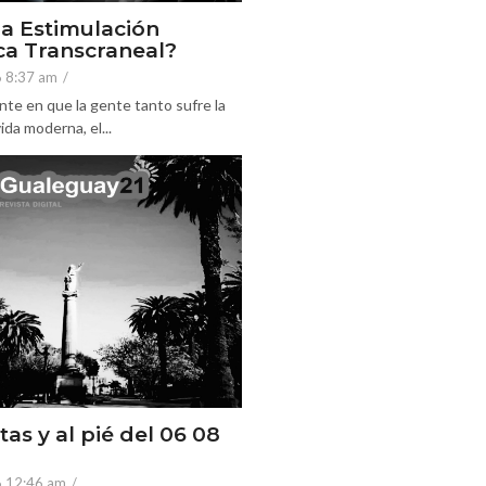
la Estimulación
a Transcraneal?
6 8:37 am
/
nte en que la gente tanto sufre la
ida moderna, el...
tas y al pié del 06 08
6 12:46 am
/