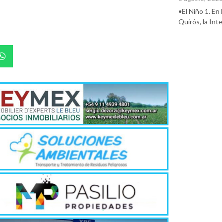
•El Niño 1. En
Quirós, la In