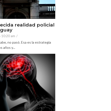
ecida realidad policial
eguay
6 10:20 am
/
abe, no pasó. Esa es la estrategia
 años y...