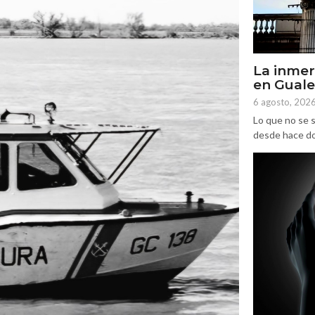
La inmer
en Gual
6 agosto, 202
Lo que no se s
desde hace dos