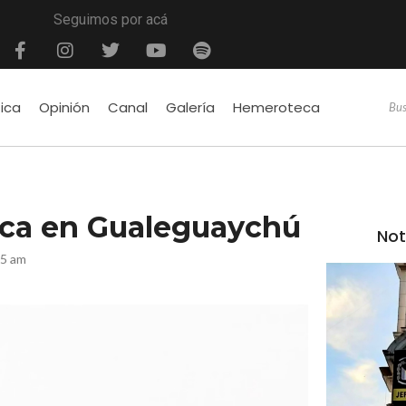
Seguimos por acá
tica
Opinión
Canal
Galería
Hemeroteca
ica en Gualeguaychú
Not
05 am