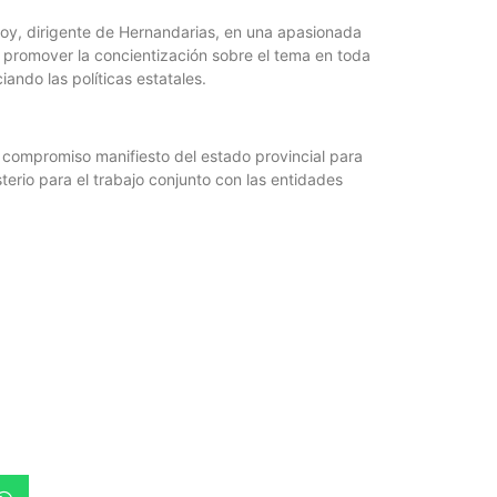
oy, dirigente de Hernandarias, en una apasionada
Foto del
e promover la concientización sobre el tema en toda
5 agosto, 202
iando las políticas estatales.
La semana pas
centro, calle 
el compromiso manifiesto del estado provincial para
sterio para el trabajo conjunto con las entidades
Las Corti
2026
5 agosto, 202
•Preocupante. 