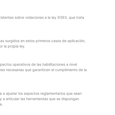
istentes sobre violaciones a la ley 9393, que trata
La Munic
Más dud
certezas
mas surgidos en estos primeros casos de aplicación,
5 agosto, 202
r la propia ley.
En la mañana d
Intendente Do
pectos operativos de las habilitaciones a nivel
iones necesarias que garanticen el cumplimiento de la
ía a ajustar los aspectos reglamentarios que sean
 y a articular las herramientas que se dispongan
a.