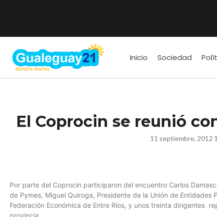
Inicio
Sociedad
Polí
El Coprocin se reunió co
11 septiembre, 2012 
Por parte del Coprocin participaron del encuentro Carlos Damasco
de Pymes, Miguel Quiroga, Presidente de la Unión de Entidades P
Federación Económica de Entre Ríos, y unos treinta dirigentes r
provincia.