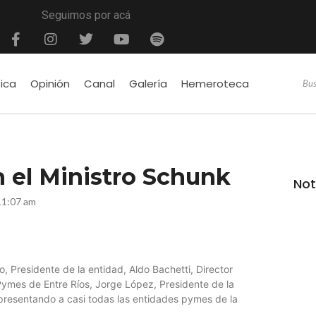
Seguimos por acá
tica
Opinión
Canal
Galería
Hemeroteca
n el Ministro Schunk
Not
11:07 am
, Presidente de la entidad, Aldo Bachetti, Director
ymes de Entre Ríos, Jorge López, Presidente de la
epresentando a casi todas las entidades pymes de la