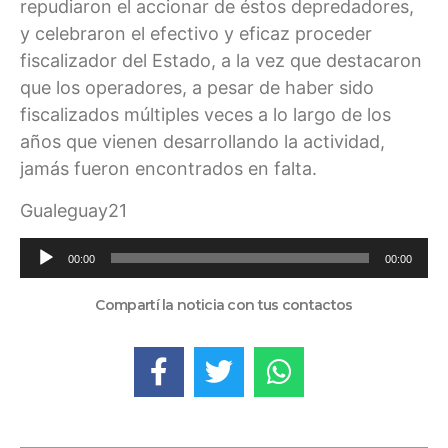
repudiaron el accionar de éstos depredadores,
y celebraron el efectivo y eficaz proceder
fiscalizador del Estado, a la vez que destacaron
que los operadores, a pesar de haber sido
fiscalizados múltiples veces a lo largo de los
años que vienen desarrollando la actividad,
jamás fueron encontrados en falta.
Gualeguay21
Reproductor
00:00
00:00
de
audio
Compartí la noticia con tus contactos