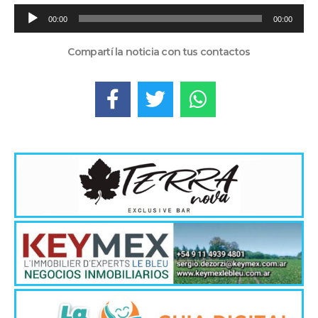
Reproductor
00:00
00:00
de
audio
Compartí la noticia con tus contactos