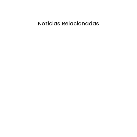
Noticias Relacionadas
La inmerecida realidad policial en