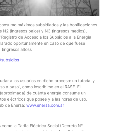
Foto del
5 agosto, 202
e consumo máximos subsidiados y las bonificaciones
La semana pas
os N2 (ingresos bajos) y N3 (ingresos medios),
centro, calle 
 “Registro de Acceso a los Subsidios a la Energía
eclarado oportunamente en caso de que fuese
(ingresos altos).
/subsidios
dar a los usuarios en dicho proceso: un tutorial y
so a paso”, cómo inscribirse en el RASE. El
n (aproximada) de cuánta energía consume un
tos eléctricos que posee y a las horas de uso.
web de Enersa:
www.enersa.com.ar
Las Corti
2026
5 agosto, 202
s como la Tarifa Eléctrica Social (Decreto N°
•Preocupante. 