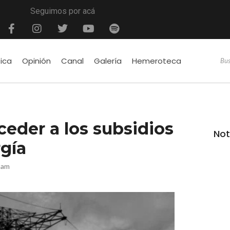
Seguimos por acá
tica
Opinión
Canal
Galería
Hemeroteca
eder a los subsidios
Not
rgía
2 am