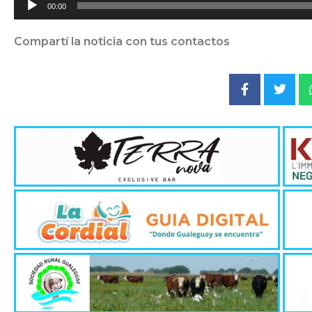
00:00
de
audio
Compartí la noticia con tus contactos