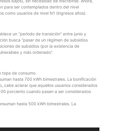
esos bajos), sin necesidad de inscribirse. Ahora,
jóvenes de ent
an para ser contemplados dentro del nivel
s como usuarios de nivel N1 (ingresos altos).
blece un “período de transición” entre junio y
ación busca “pasar de un régimen de subsidios
iciones de subsidios (por la existencia de
vulnerables y más ordenado”.
sin tope de consumo.
nsuman hasta 700 kWh bimestrales. La bonificación
to, cabe aclarar que aquellos usuarios considerados
 100 porciento cuando pasen a ser considerados
consuman hasta 500 kWh bimestrales. La
Utiliza