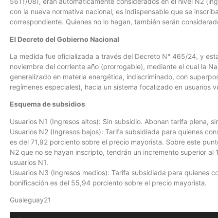
5611/08), eran automáticamente considerados en el nivel N2 (ingr
con la nueva normativa nacional, es indispensable que se inscrib
correspondiente. Quienes no lo hagan, también serán considerado
El Decreto del Gobierno Nacional
La medida fue oficializada a través del Decreto N° 465/24, y esta
noviembre del corriente año (prorrogable), mediante el cual la N
generalizado en materia energética, indiscriminado, con superpos
regímenes especiales), hacia un sistema focalizado en usuarios 
Esquema de subsidios
Usuarios N1 (Ingresos altos): Sin subsidio. Abonan tarifa plena, 
Usuarios N2 (Ingresos bajos): Tarifa subsidiada para quienes co
es del 71,92 porciento sobre el precio mayorista. Sobre este pun
N2 que no se hayan inscripto, tendrán un incremento superior al
usuarios N1.
Usuarios N3 (Ingresos medios): Tarifa subsidiada para quienes 
bonificación es del 55,94 porciento sobre el precio mayorista.
Gualeguay21
Reproductor