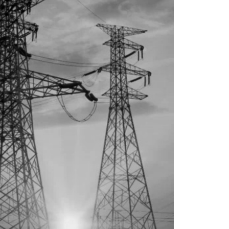
La Munic
Más dud
certezas
5 agosto, 202
En la mañana d
Intendente Do