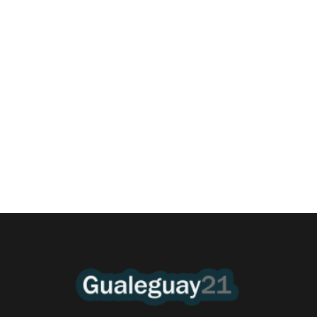
Las Cortitas y al pié del 06 08 2026
6 agosto, 2026 12:46 am
/
•El Niño 1. En la mañana de ayer, en el Museo Quirós, la
Intendente Dora Bogdan...