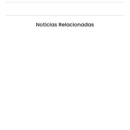
Noticias Relacionadas
Las Cortitas y al pié del 05 08 2026