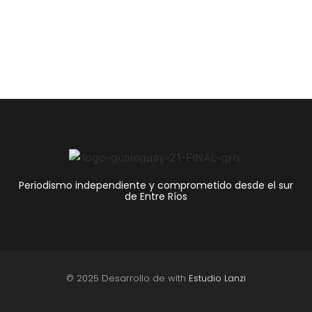
En Entre Ríos, la mora juvenil en billeteras virtuales y tarjetas de
crédito no bancarias alcanzó...
Periodismo independiente y comprometido desde el sur
de Entre Ríos
© 2025 Desarrollo de with
Estudio Lanzi