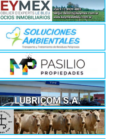
¿Qué es 
Magnétic
6 agosto, 202
En este prese
erosión de la v
Las Corti
2026
6 agosto, 202
•El Niño 1. En