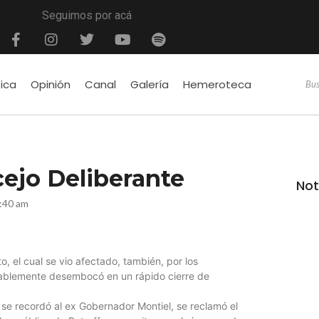
Seguimos por acá
tica
Opinión
Canal
Galería
Hemeroteca
ejo Deliberante
Not
:40 am
o, el cual se vio afectado, también, por los
ntablemente desembocó en un rápido cierre de
, se recordó al ex Gobernador Montiel, se reclamó el