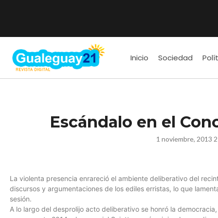
Inicio
Sociedad
Polí
Escándalo en el Conc
1 noviembre, 2013 2
La violenta presencia enrareció el ambiente deliberativo del recint
discursos y argumentaciones de los ediles erristas, lo que lame
sesión.
A lo largo del desprolijo acto deliberativo se honró la democracia