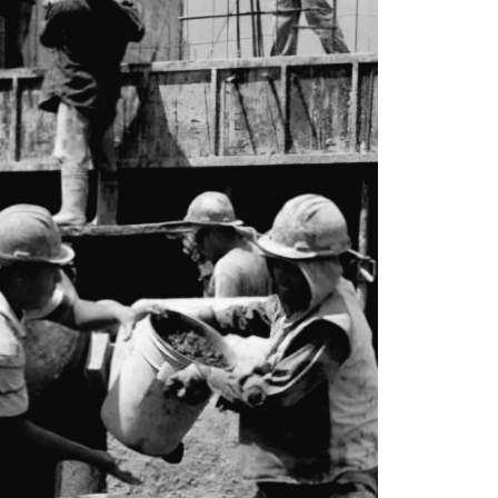
La inmer
en Gual
6 agosto, 202
Lo que no se s
desde hace dos