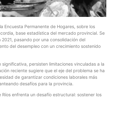
¿Qué es 
Magnétic
6 agosto, 202
En este prese
a la Encuesta Permanente de Hogares, sobre los
erosión de la v
cordia, base estadística del mercado provincial. Se
a en 2021, pasando por una consolidación del
mento del desempleo con un crecimiento sostenido
ignificativa, persisten limitaciones vinculadas a la
lución reciente sugiere que el eje del problema se ha
esidad de garantizar condiciones laborales más
anteando desafíos para la provincia.
Ríos enfrenta un desafío estructural: sostener los
Las Corti
2026
6 agosto, 202
•El Niño 1. En