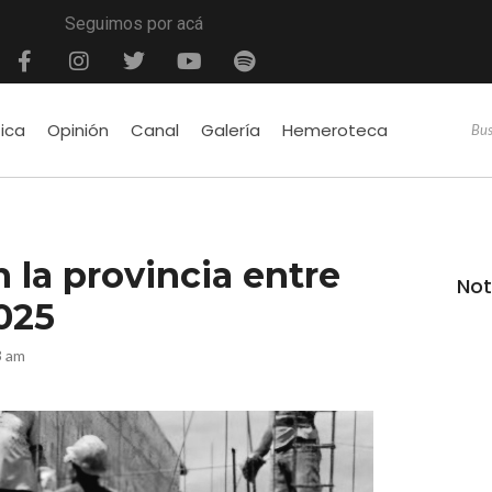
Seguimos por acá
tica
Opinión
Canal
Galería
Hemeroteca
 la provincia entre
Not
025
3 am