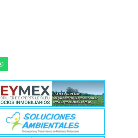
Quirós, la In