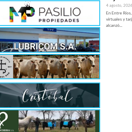
4 agosto, 202
En Entre Ríos, 
virtuales y ta
alcanzó...