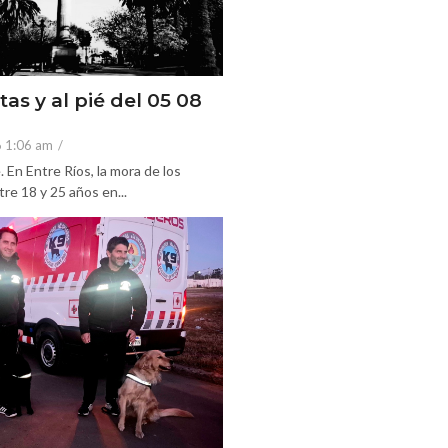
tas y al pié del 05 08
6 1:06 am
/
En Entre Ríos, la mora de los
re 18 y 25 años en...