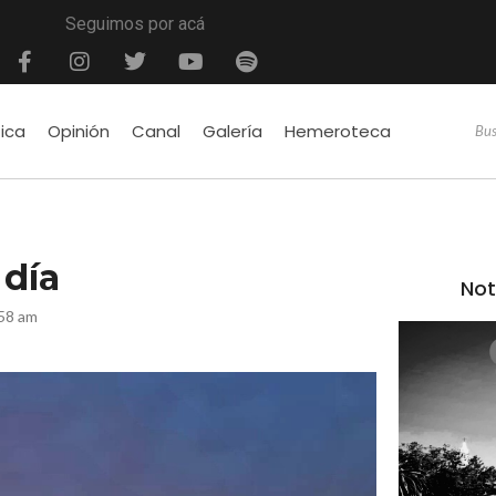
Seguimos por acá
tica
Opinión
Canal
Galería
Hemeroteca
 día
Not
:58 am