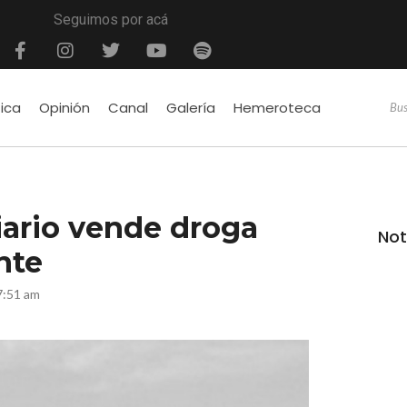
Seguimos por acá
tica
Opinión
Canal
Galería
Hemeroteca
iario vende droga
Not
nte
7:51 am