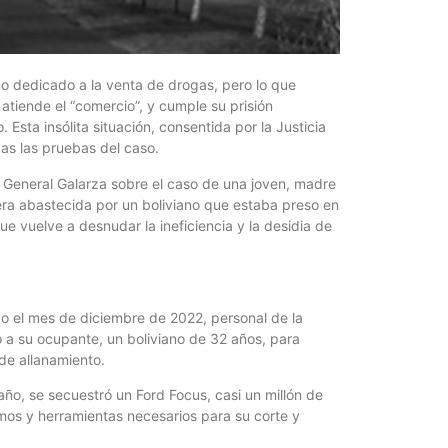
¿Qué es 
Magnétic
6 agosto, 202
En este prese
co dedicado a la venta de drogas, pero lo que
erosión de la v
 atiende el “comercio”, y cumple su prisión
sta insólita situación, consentida por la Justicia
das las pruebas del caso.
e General Galarza sobre el caso de una joven, madre
era abastecida por un boliviano que estaba preso en
e vuelve a desnudar la ineficiencia y la desidia de
o el mes de diciembre de 2022, personal de la
ió a su ocupante, un boliviano de 32 años, para
de allanamiento.
Las Corti
2026
año, se secuestró un Ford Focus, casi un millón de
umos y herramientas necesarios para su corte y
6 agosto, 202
•El Niño 1. En