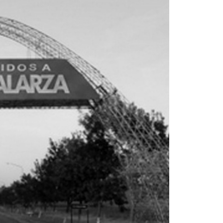
La inmer
en Gual
6 agosto, 202
Lo que no se s
desde hace dos