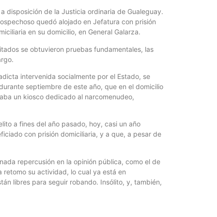
Quirós, la In
a disposición de la Justicia ordinaria de Gualeguay.
sospechoso quedó alojado en Jefatura con prisión
iciliaria en su domicilio, en General Galarza.
eritados se obtuvieron pruebas fundamentales, las
argo.
adicta intervenida socialmente por el Estado, se
urante septiembre de este año, que en el domicilio
raba un kiosco dedicado al narcomenudeo,
lito a fines del año pasado, hoy, casi un año
iciado con prisión domiciliaria, y a que, a pesar de
onada repercusión en la opinión pública, como el de
a retomo su actividad, lo cual ya está en
tán libres para seguir robando. Insólito, y, también,