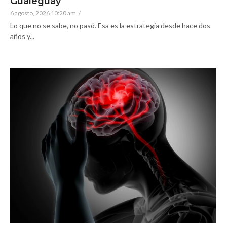
Gualeguay
6 agosto, 2026 10:20 am
/
Lo que no se sabe, no pasó. Esa es la estrategia desde hace dos
años y...