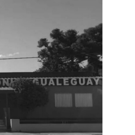
La inmer
en Gual
6 agosto, 202
Lo que no se s
desde hace dos