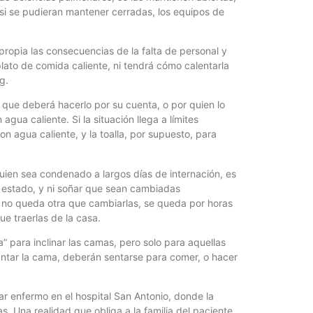
Quirós, la In
s, si se pudieran mantener cerradas, los equipos de
 propia las consecuencias de la falta de personal y
plato de comida caliente, ni tendrá cómo calentarla
g.
 que deberá hacerlo por su cuenta, o por quien lo
ua caliente. Si la situación llega a límites
n agua caliente, y la toalla, por supuesto, para
Quien sea condenado a largos días de internación, es
 estado, y ni soñar que sean cambiadas
y no queda otra que cambiarlas, se queda por horas
ue traerlas de la casa.
” para inclinar las camas, pero solo para aquellas
antar la cama, deberán sentarse para comer, o hacer
tar enfermo en el hospital San Antonio, donde la
s. Una realidad que obliga a la familia del paciente