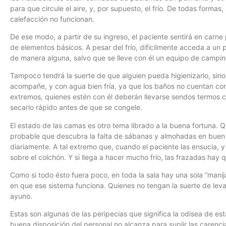
para que circule el aire, y, por supuesto, el frío. De todas forma
calefacción no funcionan.
De ese modo, a partir de su ingreso, el paciente sentirá en carne
de elementos básicos. A pesar del frío, dificilmente acceda a un 
de manera alguna, salvo que se lleve con él un equipo de campin
Tampoco tendrá la suerte de que alguien pueda higienizarlo, sino
acompañe, y con agua bien fría, ya que los baños no cuentan con ag
extremos, quienes estén con él deberán llevarse sendos termos co
secarlo rápido antes de que se congele.
El estado de las camas es otro tema librado a la buena fortuna. 
probable que descubra la falta de sábanas y almohadas en buen
diariamente. A tal extremo que, cuando el paciente las ensucia, 
sobre el colchón. Y si llega a hacer mucho frío, las frazadas hay q
Como si todo ésto fuera poco, en toda la sala hay una sola “manija
en que ese sistema funciona. Quienes no tengan la suerte de lev
ayuno.
Estas son algunas de las peripecias que significa la odisea de es
buena disposición del personal no alcanza para suplir las carencia