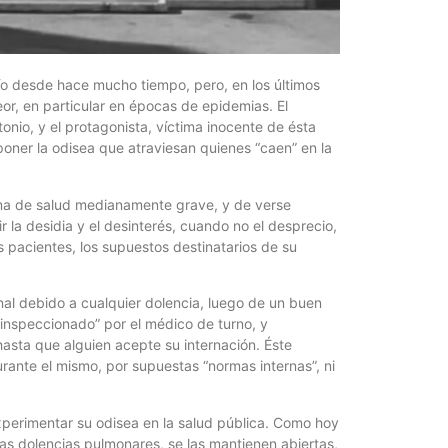
¿Qué es 
Magnétic
6 agosto, 202
En este prese
ío desde hace mucho tiempo, pero, en los últimos
erosión de la v
or, en particular en épocas de epidemias. El
onio, y el protagonista, víctima inocente de ésta
oner la odisea que atraviesan quienes “caen” en la
ema de salud medianamente grave, y de verse
r la desidia y el desinterés, cuando no el desprecio,
os pacientes, los supuestos destinatarios de su
nal debido a cualquier dolencia, luego de un buen
“inspeccionado” por el médico de turno, y
sta que alguien acepte su internación. Éste
rante el mismo, por supuestas “normas internas”, ni
Las Corti
2026
6 agosto, 202
perimentar su odisea en la salud pública. Como hoy
•El Niño 1. En
as dolencias pulmonares, se las mantienen abiertas,