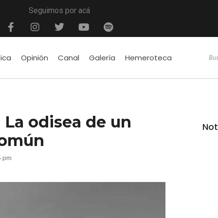
Seguimos por acá
tica
Opinión
Canal
Galería
Hemeroteca
 La odisea de un
Not
común
5 pm