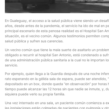
En Gualeguay, el acceso a la salud pública viene siendo un desaf
años, desde antes de la pandemia, el servicio ha ido de mal en pe
principal escenario de esta penosa realidad es el Hospital San Ant
situación, es el vecino común. Algunos testimonios permiten comp
salud pública y sufren sus carencias.
Un vecino común que tiene la mala suerte de asaltarlo un probl
obligado a recurrir al hospital San Antonio, está condenado a sufri
de una administración pública sanitaria a la cual no le importan l
servicio.
Por ejemplo, quien llega a la Guardia después de una noche infer
rato esperando en la gélida sala de espera, puede ser atendido, 
depositado en un box, donde queda “en observación” por horas ha
tiempo puede alcanzar las 12 horas sin que nadie se inmute, y, du
siquiera puede verlo su propia familia.
Una vez internado en una sala, un paciente común comienza a ex
las instalaciones están colmadas de pacientes con pulmonía y otr