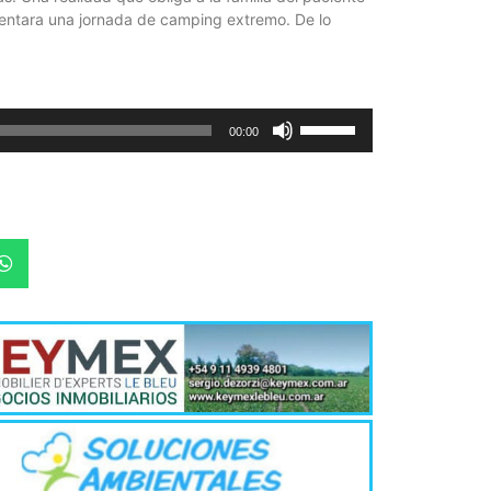
rentara una jornada de camping extremo. De lo
Utiliza
00:00
las
teclas
de
flecha
arriba/abajo
para
aumentar
o
disminuir
el
volumen.