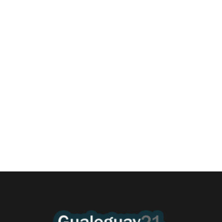
Las Cortitas y al pié del 06 08 2026
6 agosto, 2026 12:46 am
/
•El Niño 1. En la mañana de ayer, en el Museo Quirós, la
Intendente Dora Bogdan...