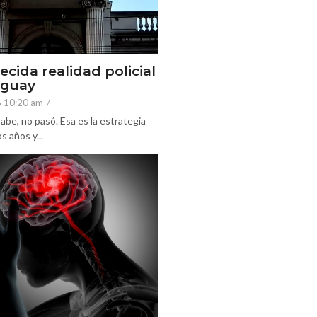
ecida realidad policial
eguay
6 10:20 am
/
abe, no pasó. Esa es la estrategia
 años y...