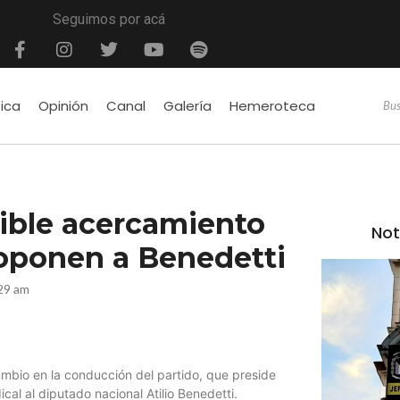
Seguimos por acá
tica
Opinión
Canal
Galería
Hemeroteca
sible acercamiento
Not
 oponen a Benedetti
29 am
bio en la conducción del partido, que preside
cal al diputado nacional Atilio Benedetti.