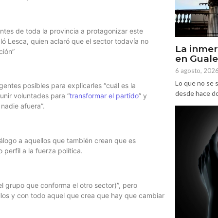
ntes de toda la provincia a protagonizar este
ló Lesca, quien aclaró que el sector todavía no
La inmer
ción”
en Gual
6 agosto, 202
Lo que no se s
gentes posibles para explicarles “cuál es la
desde hace dos
eunir voluntades para “
transformar el partido
” y
nadie afuera”.
iálogo a aquellos que también crean que es
erfil a la fuerza política.
l grupo que conforma el otro sector)”, pero
los y con todo aquel que crea que hay que cambiar