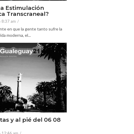
la Estimulación
a Transcraneal?
6 8:37 am
/
nte en que la gente tanto sufre la
ida moderna, el...
tas y al pié del 06 08
6 12:46 am
/