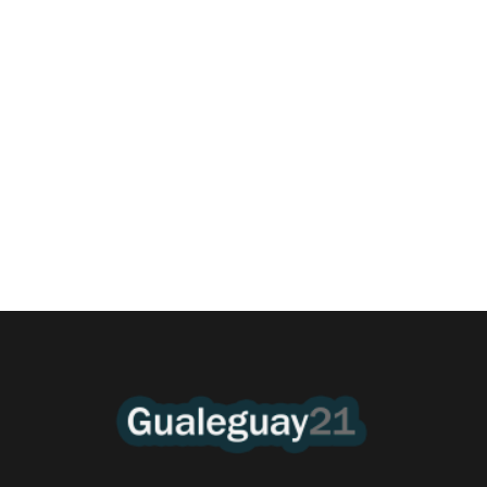
Billeteras virtuales: 7 de cada 10 jóvenes
gualeyos se atrasan
4 agosto, 2026 11:16 pm
/
En Entre Ríos, la mora juvenil en billeteras virtuales y tarjetas de
crédito no bancarias alcanzó...