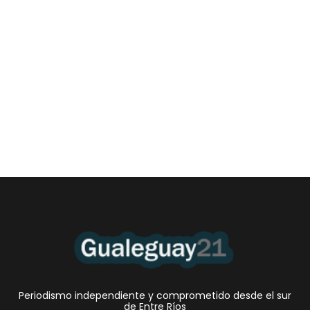
Las Cortitas y al pié del 06 08 2026
6 agosto, 2026 12:46 am
/
•El Niño 1. En la mañana de ayer, en el Museo Quirós, la
Intendente Dora Bogdan...
Periodismo independiente y comprometido desde el sur
de Entre Ríos