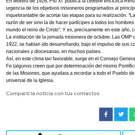
En febrero de 1926, Pio XI
publica la célebre encíclica Reru
urgencia de los objetivos misioneros programados al principi
inquebrantable de acortar las etapas para su realización. “La 
razón de ser sino la de hacer partícipes a todos los hombres
mundo el reino de Cristo”. Y es, precisamente en este año, cu
La institución de la jornada misionera de octubre. Las OMP
1922, se habían ido desarrollando, bajo el impulso de sus c
nacionales y diocesanas, en muchos países.
Así, en este clima tan favorable, surge en el Consejo Genera
Fe (algunos creen que por determinación del mismo Pontífice
de las Misiones, que ayudara a recordar a todo el Pueblo de
universal de la Iglesia.
Compartí la noticia con tus contactos