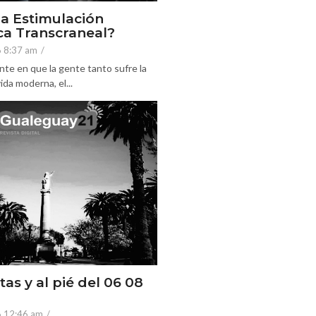
la Estimulación
a Transcraneal?
6 8:37 am
/
nte en que la gente tanto sufre la
ida moderna, el...
tas y al pié del 06 08
6 12:46 am
/