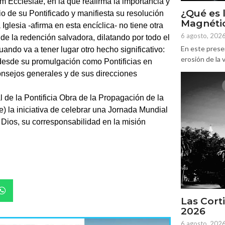
m Ecclesiae, en la que reafirma la importancia y
¿Qué es 
o de su Pontificado y manifiesta su resolución
Magnétic
Iglesia -afirma en esta encíclica- no tiene otra
6 agosto, 202
 de la redención salvadora, dilatando por todo el
En este prese
ando va a tener lugar otro hecho significativo:
erosión de la v
 desde su promulgación como Pontificias en
onsejos generales y de sus direcciones
l de la Pontificia Obra de la Propagación de la
) la iniciativa de celebrar una Jornada Mundial
 Dios, su corresponsabilidad en la misión
Las Corti
2026
6 agosto, 202