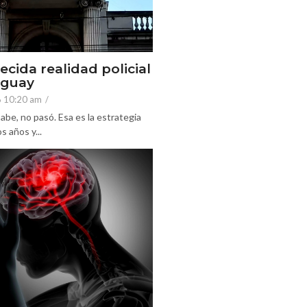
ecida realidad policial
eguay
6 10:20 am
/
abe, no pasó. Esa es la estrategia
 años y...