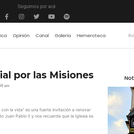
Seguimos por acá
tica
Opinión
Canal
Galería
Hemeroteca
al por las Misiones
Not
38 am
con la vida” es una fuerte invitación a renovar
 Juan Pablo II y nos recuerda que la Iglesia es