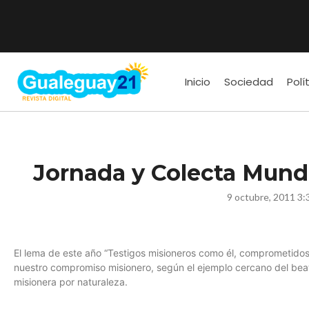
Inicio
Sociedad
Polí
Jornada y Colecta Mundi
9 octubre, 2011 3:
El lema de este año “Testigos misioneros como él, comprometidos 
nuestro compromiso misionero, según el ejemplo cercano del beato
misionera por naturaleza.