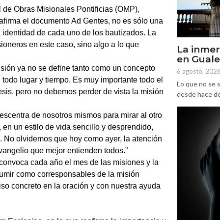
l de Obras Misionales Pontificias (OMP),
 afirma el documento Ad Gentes, no es sólo una
la identidad de cada uno de los bautizados. La
ioneros en este caso, sino algo a lo que
La inmer
en Gual
sión ya no se define tanto como un concepto
6 agosto, 202
en todo lugar y tiempo. Es muy importante todo el
Lo que no se s
sis, pero no debemos perder de vista la misión
desde hace dos
descentra de nosotros mismos para mirar al otro
 en un estilo de vida sencillo y desprendido,
. No olvidemos que hoy como ayer, la atención
Evangelio que mejor entienden todos.”
convoca cada año el mes de las misiones y la
sumir como corresponsables de la misión
iso concreto en la oración y con nuestra ayuda