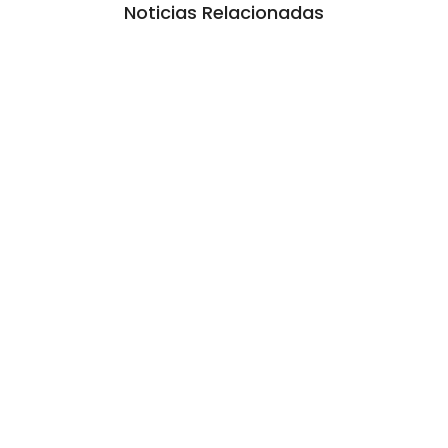
Noticias Relacionadas
La inmerecida realidad policial en
Gualeguay
6 agosto, 2026 10:20 am
/
Lo que no se sabe, no pasó. Esa es la estrategia desde hace dos