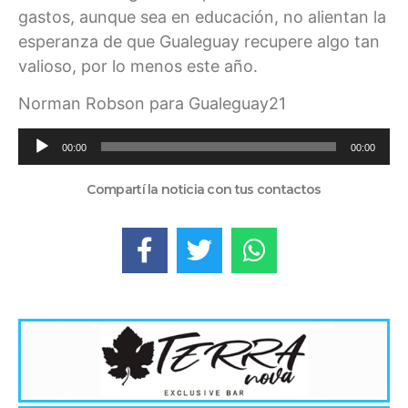
gastos, aunque sea en educación, no alientan la
esperanza de que Gualeguay recupere algo tan
valioso, por lo menos este año.
Norman Robson para Gualeguay21
Reproductor
00:00
00:00
de
audio
Compartí la noticia con tus contactos