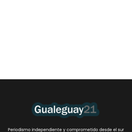
Las Cortitas y al pié del 06 08 2026
6 agosto, 2026 12:46 am
/
•El Niño 1. En la mañana de ayer, en el Museo Quirós, la
Intendente Dora Bogdan...
Periodismo independiente y comprometido desde el sur