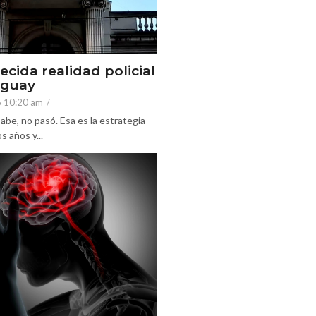
ecida realidad policial
eguay
6 10:20 am
/
abe, no pasó. Esa es la estrategia
 años y...