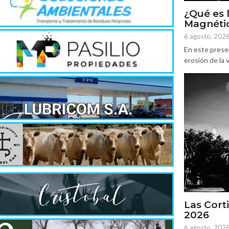
¿Qué es 
Magnétic
6 agosto, 202
En este prese
erosión de la v
Las Corti
2026
6 agosto, 202