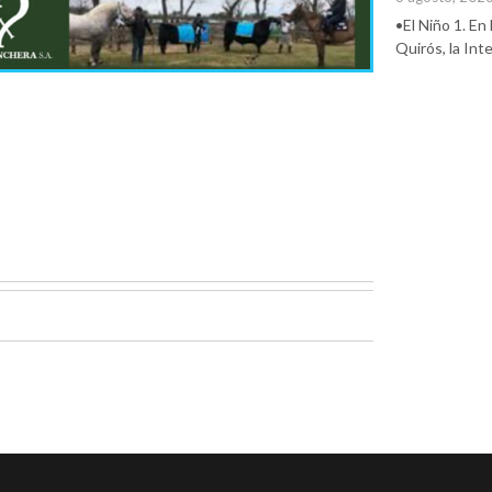
•El Niño 1. En
Quirós, la In