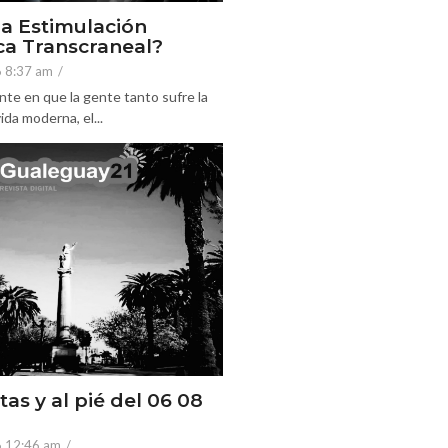
la Estimulación
a Transcraneal?
6 8:37 am
/
nte en que la gente tanto sufre la
ida moderna, el...
tas y al pié del 06 08
6 12:46 am
/