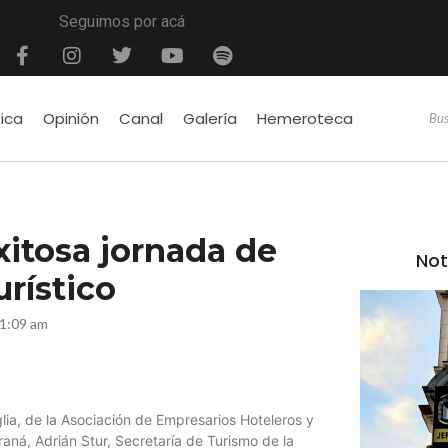
Seguimos por acá
tica
Opinión
Canal
Galería
Hemeroteca
xitosa jornada de
Not
rístico
11:09 am
ia, de la Asociación de Empresarios Hoteleros y
aná, Adrián Stur, Secretaría de Turismo de la