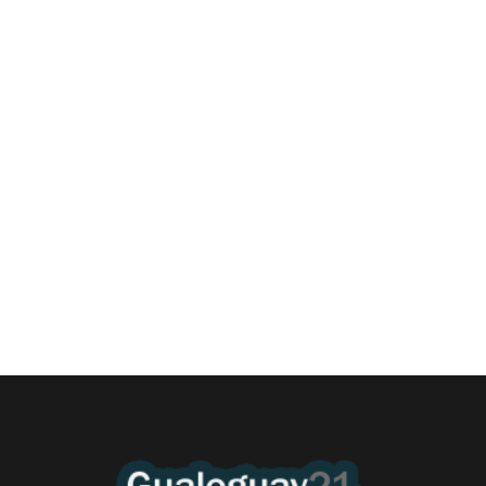
Las Cortitas y al pié del 06 08 2026
6 agosto, 2026 12:46 am
/
•El Niño 1. En la mañana de ayer, en el Museo Quirós, la
Intendente Dora Bogdan...