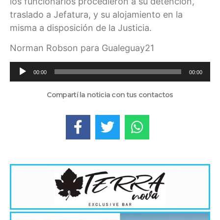
los funcionarios procedieron a su detención,
traslado a Jefatura, y su alojamiento en la
misma a disposición de la Justicia.
Norman Robson para Gualeguay21
Reproductor
00:00
00:00
de
audio
Compartí la noticia con tus contactos