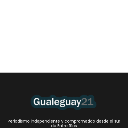
Las Cortitas y al pié del 06 08 2026
6 agosto, 2026 12:46 am
/
•El Niño 1. En la mañana de ayer, en el Museo Quirós, la
Intendente Dora Bogdan...
Periodismo independiente y comprometido desde el sur
de Entre Ríos