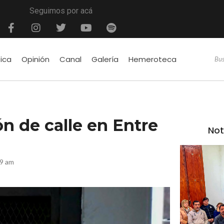
Seguimos por acá
tica
Opinión
Canal
Galería
Hemeroteca
ón de calle en Entre
Not
59 am