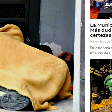
La Munic
Más dud
certezas
5 agosto, 202
En la mañana d
Intendente Do