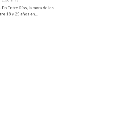
6 1:06 am
/
En Entre Ríos, la mora de los
re 18 y 25 años en...