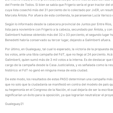
del Frente de Todos. Si bien se sabía que Frigerio sería el gran tractor del
cuya lista cosechó más del 31 porciento de lo colectado por JxER, un resul
Marcela Ántola. Por afuera de esta contienda, la paranaense Lucía Varisco
Según lo informado desde la cabecera provincial de Juntos por Entre Ríos, 
lista para noviembre con Frigerio a la cabeza, secundado por Ántola, y con G
Galimberti hubiese obtenido más del 32 o 33 porciento, el segundo lugar h
Benedetti habría conservado su tercer lugar, dejando a Galimberti afuera.
Por último, en Gualeguay, tal cual lo esperado, la victoria de la propuesta
los votos, ante una tibia campaña del FdT, que no llego al 24 porciento. Acá
Galimberti, quien sumó más de 3 mil votos a la interna. Es de destacar que 
cargo de la campaña desde la Casa Justicialista, y es señalada como la re
histórico: el FdT no ganó en ninguna mesa de esta ciudad.
De este modo, los resultados de estas PASO determinan una campaña más qu
que no solo que la ciudadanía se manifestó en contra del modelo de país q
su hegemonía en el Congreso de la Nación, el cual dejaría de ser la escrib
significarían un éxito para la oposición, ya que lograrían neutralizar el proye
Gualeguay21