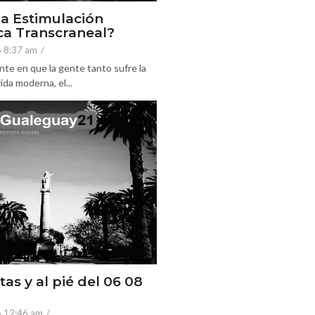
la Estimulación
a Transcraneal?
6 8:37 am
/
nte en que la gente tanto sufre la
ida moderna, el...
tas y al pié del 06 08
6 12:46 am
/