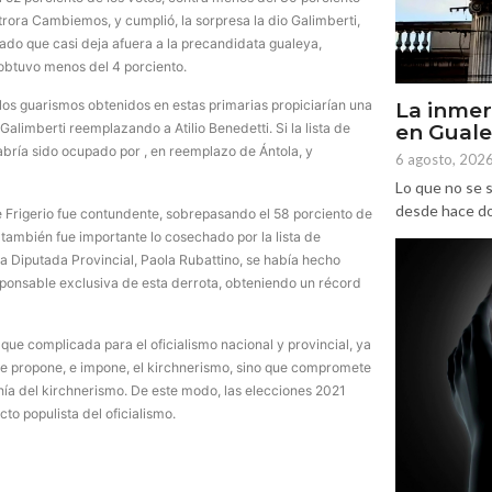
 otrora Cambiemos, y cumplió, la sorpresa la dio Galimberti,
tado que casi deja afuera a la precandidata gualeya,
 obtuvo menos del 4 porciento.
los guarismos obtenidos en estas primarias propiciarían una
La inmer
en Gual
alimberti reemplazando a Atilio Benedetti. Si la lista de
abría sido ocupado por , en reemplazo de Ántola, y
6 agosto, 202
Lo que no se s
desde hace dos
 de Frigerio fue contundente, sobrepasando el 58 porciento de
 también fue importante lo cosechado por la lista de
la Diputada Provincial, Paola Rubattino, se había hecho
sponsable exclusiva de esta derrota, obteniendo un récord
e complicada para el oficialismo nacional y provincial, ya
ue propone, e impone, el kirchnerismo, sino que compromete
anía del kirchnerismo. De este modo, las elecciones 2021
cto populista del oficialismo.