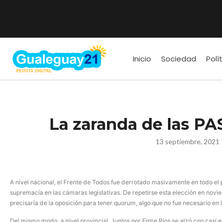
Inicio
Sociedad
Polí
La zaranda de las PA
13 septiembre, 2021 
A nivel nacional, el Frente de Todos fue derrotado masivamente en todo el
supremacía en las cámaras legislativas. De repetirse esta elección en novi
precisaría de la oposición para tener quorum, algo que no fue necesario en 
Del mismo modo, a nivel provincial, Juntos por Entre Ríos se alzó con casi 