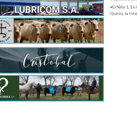
•El Niño 1. En
Quirós, la In