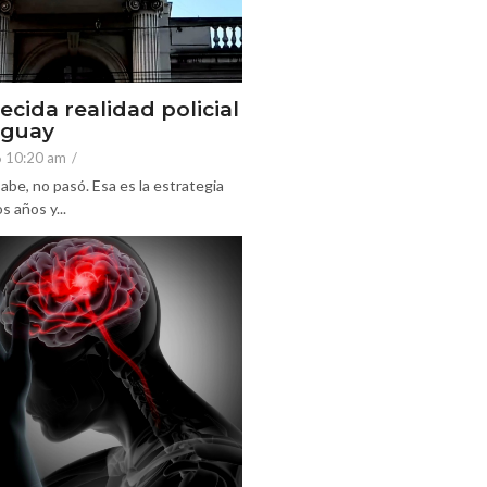
ecida realidad policial
eguay
6 10:20 am
/
abe, no pasó. Esa es la estrategia
 años y...