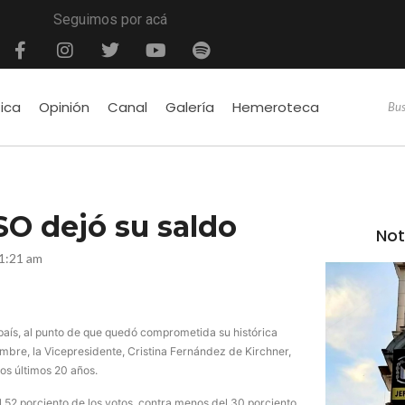
Seguimos por acá
tica
Opinión
Canal
Galería
Hemeroteca
SO dejó su saldo
Not
1:21 am
 país, al punto de que quedó comprometida su histórica
embre, la Vicepresidente, Cristina Fernández de Kirchner,
los últimos 20 años.
el 52 porciento de los votos, contra menos del 30 porciento