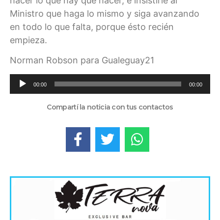
hacer lo que hay que hacer, e insistirle al
Ministro que haga lo mismo y siga avanzando
en todo lo que falta, porque ésto recién
empieza.
Norman Robson para Gualeguay21
Reproductor
00:00
00:00
de
audio
Compartí la noticia con tus contactos