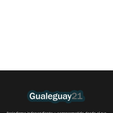
Las Cortitas y al pié del 06 08 2026
6 agosto, 2026 12:46 am
/
•El Niño 1. En la mañana de ayer, en el Museo Quirós, la
Intendente Dora Bogdan...