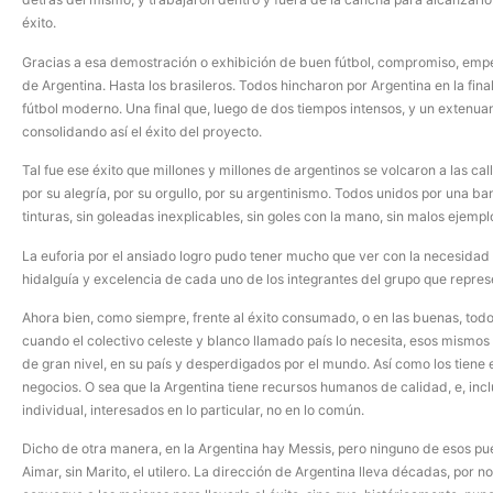
éxito.
Gracias a esa demostración o exhibición de buen fútbol, compromiso, empeñ
de Argentina. Hasta los brasileros. Todos hincharon por Argentina en la fina
fútbol moderno. Una final que, luego de dos tiempos intensos, y un extenuan
consolidando así el éxito del proyecto.
Tal fue ese éxito que millones y millones de argentinos se volcaron a las cal
por su alegría, por su orgullo, por su argentinismo. Todos unidos por una b
tinturas, sin goleadas inexplicables, sin goles con la mano, sin malos ejempl
La euforia por el ansiado logro pudo tener mucho que ver con la necesidad d
hidalguía y excelencia de cada uno de los integrantes del grupo que repre
Ahora bien, como siempre, frente al éxito consumado, o en las buenas, to
cuando el colectivo celeste y blanco llamado país lo necesita, esos mismos 
de gran nivel, en su país y desperdigados por el mundo. Así como los tiene en 
negocios. O sea que la Argentina tiene recursos humanos de calidad, e, incl
individual, interesados en lo particular, no en lo común.
Dicho de otra manera, en la Argentina hay Messis, pero ninguno de esos puede
Aimar, sin Marito, el utilero. La dirección de Argentina lleva décadas, por no