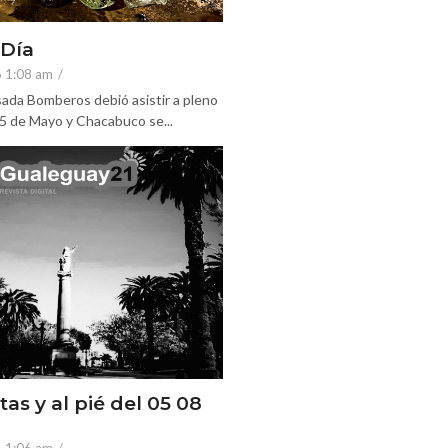
 Día
6 1:08 am
/
ada Bomberos debió asistir a pleno
25 de Mayo y Chacabuco se...
tas y al pié del 05 08