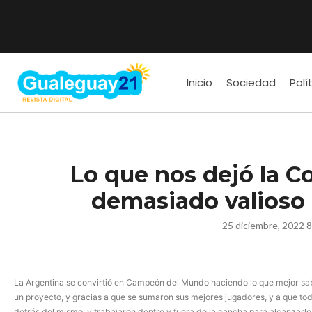
Inicio
Sociedad
Polí
Lo que nos dejó la C
demasiado valioso 
25 diciembre, 2022 
La Argentina se convirtió en Campeón del Mundo haciendo lo que mejor sabe 
un proyecto, y gracias a que se sumaron sus mejores jugadores, y a que t
detrás del mismo, y trabajaron dentro y fuera de la cancha para alcanzarlo.