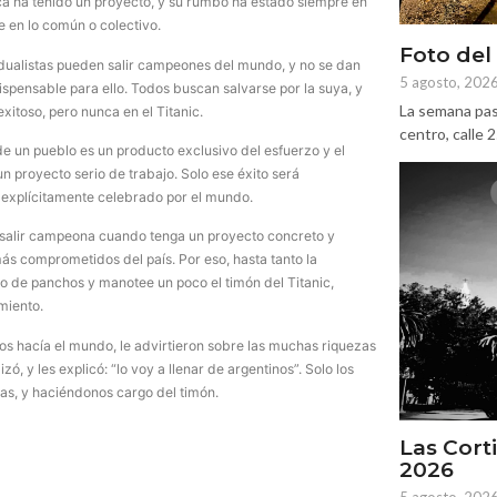
unca ha tenido un proyecto, y su rumbo ha estado siempre en
e en lo común o colectivo.
Foto del
vidualistas pueden salir campeones del mundo, y no se dan
5 agosto, 202
spensable para ello. Todos buscan salvarse por la suya, y
La semana pas
itoso, pero nunca en el Titanic.
centro, calle 
de un pueblo es un producto exclusivo del esfuerzo y el
 proyecto serio de trabajo. Solo ese éxito será
explícitamente celebrado por el mundo.
 a salir campeona cuando tenga un proyecto concreto y
más comprometidos del país. Por eso, hasta tanto la
co de panchos y manotee un poco el timón del Titanic,
miento.
os hacía el mundo, le advirtieron sobre las muchas riquezas
, y les explicó: “lo voy a llenar de argentinos”. Solo los
sas, y haciéndonos cargo del timón.
Las Corti
2026