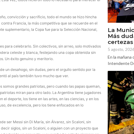
o, convicción y sacrificio, todo el mundo se hizo hincha
l contra Francia, la más competitiva que se recuerde en el
La Munic
te suplementario, la Copa fue para la Selección Nacional,
Más dud
certezas
les para celebrarlo. Sin colectivos, sin arreo, solo motivados
5 agosto, 202
andera celeste y blanca, festejando una copa obtenida sin
En la mañana d
os. Un éxito genuino y meritorio.
Intendente Do
e un desahogo, sin dudas, pero el orgullo sentido por la
sentó al país también tuvo mucho que ver.
dos somos grandes patriotas, pero cuando las papas queman,
patriotas miran para otro lado. La Argentina tiene jugadores
el deporte, los tiene en las artes, en las ciencias, y en los
uso, de excelencia, pero los tiene enfocados en lo
 ser Messi sin Di María, sin Álvarez, sin Scaloni, sin
 decir siglos, sin un Scaloni, o alguien con un proyecto que