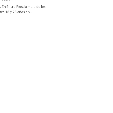
6 1:06 am
/
En Entre Ríos, la mora de los
re 18 y 25 años en...