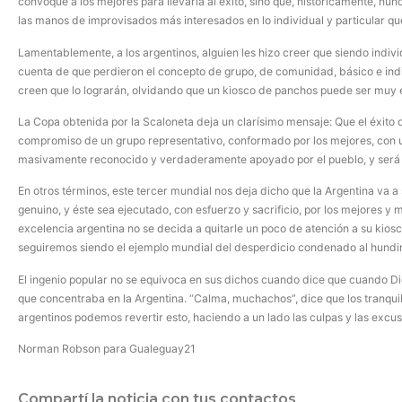
convoque a los mejores para llevarla al éxito, sino que, históricamente, n
las manos de improvisados más interesados en lo individual y particular qu
Lamentablemente, a los argentinos, alguien les hizo creer que siendo indi
cuenta de que perdieron el concepto de grupo, de comunidad, básico e indi
creen que lo lograrán, olvidando que un kiosco de panchos puede ser muy ex
La Copa obtenida por la Scaloneta deja un clarísimo mensaje: Que el éxito 
compromiso de un grupo representativo, conformado por los mejores, con un
masivamente reconocido y verdaderamente apoyado por el pueblo, y será 
En otros términos, este tercer mundial nos deja dicho que la Argentina va
genuino, y éste sea ejecutado, con esfuerzo y sacrificio, por los mejores y 
excelencia argentina no se decida a quitarle un poco de atención a su kios
seguiremos siendo el ejemplo mundial del desperdicio condenado al hundi
El ingenio popular no se equivoca en sus dichos cuando dice que cuando Di
que concentraba en la Argentina. “Calma, muchachos”, dice que los tranquilizó
argentinos podemos revertir esto, haciendo a un lado las culpas y las excu
Norman Robson para Gualeguay21
Compartí la noticia con tus contactos