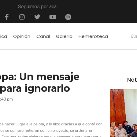
Seguimos por acá
tica
Opinión
Canal
Galería
Hemeroteca
opa: Un mensaje
Not
para ignorarlo
8:43 pm
hacer: jugar a la pelota, y lo hizo gracias a que contó con
odos se comprometieron con un proyecto, se ordenaron
 Esta vez, todos hicieron todo lo necesario para merecer el