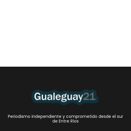
Las Cortitas y al pié del 06 08 2026
6 agosto, 2026 12:46 am
/
•El Niño 1. En la mañana de ayer, en el Museo Quirós, la
Intendente Dora Bogdan...
Periodismo independiente y comprometido desde el sur
de Entre Ríos