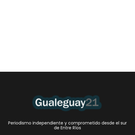
Las Cortitas y al pié del 06 08 2026
6 agosto, 2026 12:46 am
/
•El Niño 1. En la mañana de ayer, en el Museo Quirós, la
Intendente Dora Bogdan...
Periodismo independiente y comprometido desde el sur
de Entre Ríos