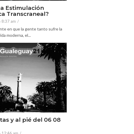
la Estimulación
a Transcraneal?
6 8:37 am
/
nte en que la gente tanto sufre la
ida moderna, el...
tas y al pié del 06 08
6 12:46 am
/