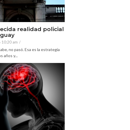
ecida realidad policial
eguay
6 10:20 am
/
abe, no pasó. Esa es la estrategia
 años y...