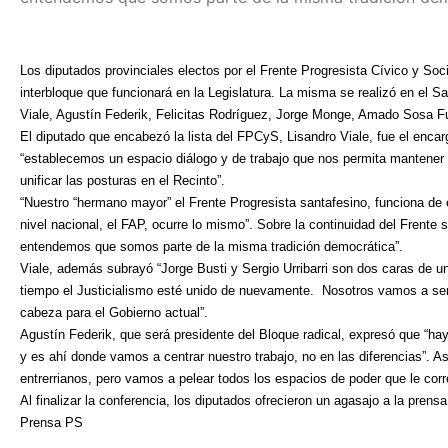
Los diputados provinciales electos por el Frente Progresista Cívico y Soci
interbloque que funcionará en la Legislatura. La misma se realizó en el S
Viale, Agustín Federik, Felicitas Rodríguez, Jorge Monge, Amado Sosa Fu
El diputado que encabezó la lista del FPCyS, Lisandro Viale, fue el enca
“establecemos un espacio diálogo y de trabajo que nos permita mantener 
unificar las posturas en el Recinto”.
“Nuestro “hermano mayor” el Frente Progresista santafesino, funciona de 
nivel nacional, el FAP, ocurre lo mismo”. Sobre la continuidad del Frente s
entendemos que somos parte de la misma tradición democrática”.
Viale, además subrayó “Jorge Busti y Sergio Urribarri son dos caras de
tiempo el Justicialismo esté unido de nuevamente.
Nosotros vamos a ser 
cabeza para el Gobierno actual”.
Agustín Federik, que será presidente del Bloque radical, expresó que “hay
y es ahí donde vamos a centrar nuestro trabajo, no en las diferencias”. A
entrerrianos, pero vamos a pelear todos los espacios de poder que le corr
Al finalizar la conferencia, los diputados ofrecieron un agasajo a la prens
Prensa PS