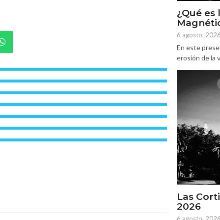
¿Qué es 
Magnétic
6 agosto, 202
En este prese
erosión de la v
Las Corti
2026
6 agosto, 202