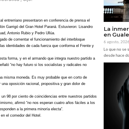
al entrerriano presentaron en conferencia de prensa el
alón Garrigó del Gran Hotel Paraná. Estuvieron: Lisandro
La inmer
ad, Antonio Rubio y Pedro Ullúa.
en Gual
rgado de comentar el funcionamiento del interbloque
6 agosto, 202
las identidades de cada fuerza que conforma el Frente y
Lo que no se s
desde hace dos
esta forma, y en el armando que integra nuestro partido a
eñaló “no hay futuro si los socialistas y radicales no
 una misma moneda. Es muy probable que en corto de
una oposición racional, propositiva y gran dolor de
 un 98 por ciento de coincidencias entre nuestros partidos
simismo, afirmó “no nos esperan cuatro años fáciles a los
esponden a la primera minoría electa”.
a en el comedor del Hotel.