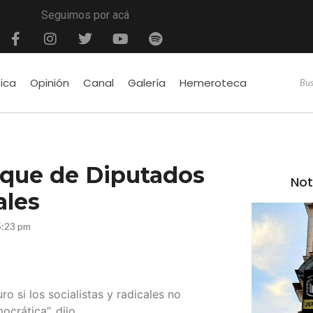
Seguimos por acá
tica
Opinión
Canal
Galería
Hemeroteca
oque de Diputados
Not
ales
5:23 pm
ro si los socialistas y radicales no
crática”, dijo.