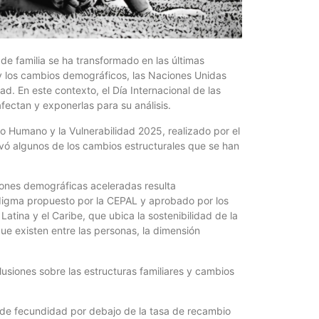
Billetera
10 jóven
4 agosto, 202
 de familia se ha transformado en las últimas
En Entre Ríos, 
y los cambios demográficos, las Naciones Unidas
virtuales y ta
ad. En este contexto, el Día Internacional de las
alcanzó...
afectan y exponerlas para su análisis.
lo Humano y la Vulnerabilidad 2025, realizado por el
levó algunos de los cambios estructurales que se han
iones demográficas aceleradas resulta
digma propuesto por la CEPAL y aprobado por los
atina y el Caribe, que ubica la sostenibilidad de la
que existen entre las personas, la dimensión
clusiones sobre las estructuras familiares y cambios
La estrat
vecinos 
sa de fecundidad por debajo de la tasa de recambio