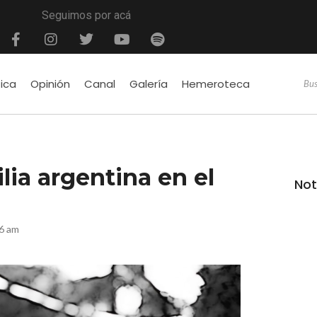
Seguimos por acá
tica
Opinión
Canal
Galería
Hemeroteca
lia argentina en el
Not
6 am