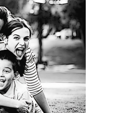
Un mere
al K9 d
4 agosto, 202
Ingresó anoch
un proyecto d
cuerpo la...