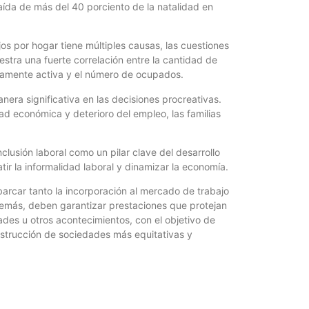
propia
aída de más del 40 porciento de la natalidad en
4 agosto, 202
Ocurre seguid
jos por hogar tiene múltiples causas, las cuestiones
su incapacidad
stra una fuerte correlación entre la cantidad de
icamente activa y el número de ocupados.
nera significativa en las decisiones procreativas.
dad económica y deterioro del empleo, las familias
lusión laboral como un pilar clave del desarrollo
tir la informalidad laboral y dinamizar la economía.
arcar tanto la incorporación al mercado de trabajo
emás, deben garantizar prestaciones que protejan
des u otros acontecimientos, con el objetivo de
construcción de sociedades más equitativas y