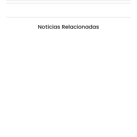
Noticias Relacionadas
La inmerecida realidad policial en