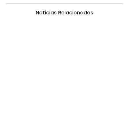
Noticias Relacionadas
Situación del mercado laboral en Entre Ríos
6 agosto, 2026 10:38 pm
/