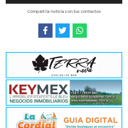
de
audio
Compartí la noticia con tus contactos