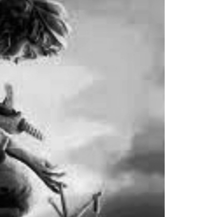
La Munic
Más dud
certezas
5 agosto, 202
En la mañana d
Intendente Do