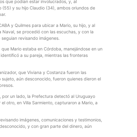
os que podían estar involucrados, y, al
o (55) y su hijo Claudio (34), ambos oriundos de
bar.
ABA y Quilmes para ubicar a Mario, su hijo, y al
ra Naval, se procedió con las escuchas, y con la
e seguian revisando imágenes.
bía que Mario estaba en Córdoba, manejándose en un
dentificó a su pareja, mientras las fronteras
ganizador, que Viviana y Costanza fueron las
o sujeto, aún desconocido, fueron quienes dieron el
presos.
por un lado, la Prefectura detectó al Uruguayo
el otro, en Villa Sarmiento, capturaron a Mario, a
, revisando imágenes, comunicaciones y testimonios,
 desconocido, y con gran parte del dinero, aún