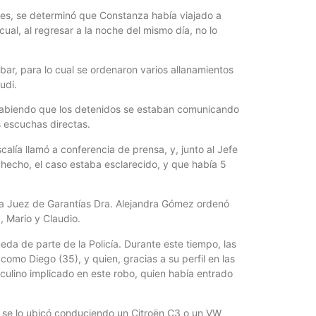
lares, se determinó que Constanza había viajado a
ual, al regresar a la noche del mismo día, no lo
 bar, para lo cual se ordenaron varios allanamientos
udi.
y sabiendo que los detenidos se estaban comunicando
s escuchas directas.
scalía llamó a conferencia de prensa, y, junto al Jefe
echo, el caso estaba esclarecido, y que había 5
o, la Juez de Garantías Dra. Alejandra Gómez ordenó
a, Mario y Claudio.
eda de parte de la Policía. Durante este tiempo, las
como Diego (35), y quien, gracias a su perfil en las
culino implicado en este robo, quien había entrado
e se lo ubicó conduciendo un Citroën C3 o un VW