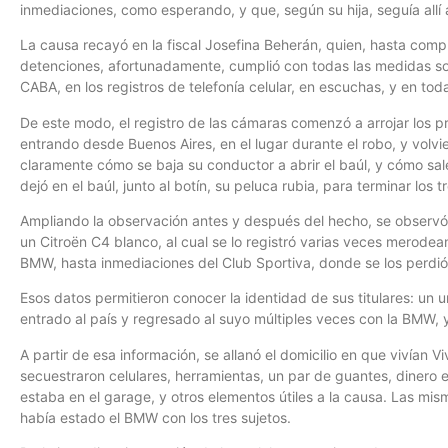
inmediaciones, como esperando, y que, según su hija, seguía allí
La causa recayó en la fiscal Josefina Beherán, quien, hasta comp
detenciones, afortunadamente, cumplió con todas las medidas sol
CABA, en los registros de telefonía celular, en escuchas, y en to
De este modo, el registro de las cámaras comenzó a arrojar los 
entrando desde Buenos Aires, en el lugar durante el robo, y volvi
claramente cómo se baja su conductor a abrir el baúl, y cómo sale
dejó en el baúl, junto al botín, su peluca rubia, para terminar los 
Ampliando la observación antes y después del hecho, se observó
un Citroën C4 blanco, al cual se lo registró varias veces merodeand
BMW, hasta inmediaciones del Club Sportiva, donde se los perdió
Esos datos permitieron conocer la identidad de sus titulares: un 
entrado al país y regresado al suyo múltiples veces con la BMW, y
A partir de esa información, se allanó el domicilio en que vivían 
secuestraron celulares, herramientas, un par de guantes, dinero 
estaba en el garage, y otros elementos útiles a la causa. Las mism
había estado el BMW con los tres sujetos.