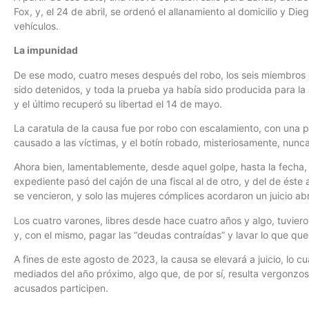
Fox, y, el 24 de abril, se ordenó el allanamiento al domicilio y Di
vehículos.
La impunidad
De ese modo, cuatro meses después del robo, los seis miembros 
sido detenidos, y toda la prueba ya había sido producida para la J
y el último recuperó su libertad el 14 de mayo.
La caratula de la causa fue por robo con escalamiento, con una 
causado a las víctimas, y el botín robado, misteriosamente, nunc
Ahora bien, lamentablemente, desde aquel golpe, hasta la fecha, 
expediente pasó del cajón de una fiscal al de otro, y del de éste a
se vencieron, y solo las mujeres cómplices acordaron un juicio ab
Los cuatro varones, libres desde hace cuatro años y algo, tuvier
y, con el mismo, pagar las “deudas contraídas” y lavar lo que qu
A fines de este agosto de 2023, la causa se elevará a juicio, lo cua
mediados del año próximo, algo que, de por sí, resulta vergonzos
acusados participen.