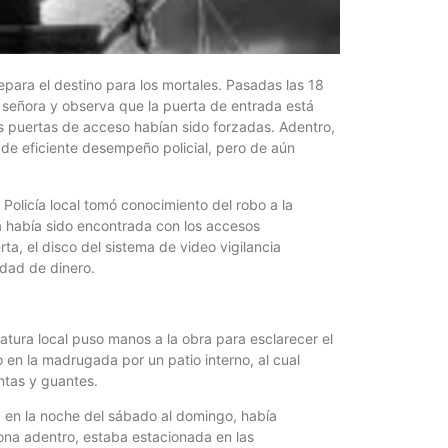
Foto del
5 agosto, 202
para el destino para los mortales. Pasadas las 18
La semana pas
u señora y observa que la puerta de entrada está
centro, calle 
as puertas de acceso habían sido forzadas. Adentro,
 de eficiente desempeño policial, pero de aún
Policía local tomó conocimiento del robo a la
 había sido encontrada con los accesos
ta, el disco del sistema de video vigilancia
idad de dinero.
atura local puso manos a la obra para esclarecer el
 en la madrugada por un patio interno, al cual
Las Corti
ntas y guantes.
2026
, en la noche del sábado al domingo, había
5 agosto, 202
na adentro, estaba estacionada en las
•Preocupante. 