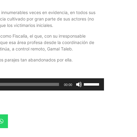
 innumerables veces en evidencia, en todos sus
ticia cultivado por gran parte de sus actores (no
 los victimarios iniciales.
 como Fiscalía, el que, con su irresponsable
a que esa área profesa desde la coordinación de
inúa, a control remoto, Gamal Taleb.
tos parajes tan abandonados por ella.
Utiliza
00:00
las
teclas
de
flecha
arriba/abajo
para
aumentar
o