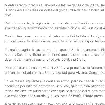
Mientras tanto, gracias al análisis de las imágenes y de los celu
Buenos Aires dos días después del golpe, muñida de un bolso, el c
traía.
Del mismo modo, la vigilancia permitió ubicar a Claudio cerca del
simultáneos que terminaron con su detención y el secuestro del A
Con los tres presos varones alojados en la Unidad Penal local, 
con celulares de Buenos Aires, se ordenaron las correspondiente
Tal era la alegría de las autoridades que, el 21 de diciembre, la Fi
Marcos Schmuck, Beheran confirmó que, a solo dos semanas del h
detenidos, mientras que uno todavía estaba prófugo.
Pero pasaron las fiestas, vino el 2019, y, a principios de febrer
prisión domiciliaria para el Uru, y libertad para Viviana, Constanz
En los meses siguientes, la causa se enfrió, pero no cesó la búsqu
escuchas permitieron detectar a un sujeto, quien fue identificado 
redes sociales, se pudo establecer que se trataba del cuarto mas
a la escribanía con Claudio, y quien también había estado preso.
A partir de ese dato, una nueva comisión salió para Lanús, dond