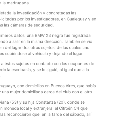
 a la madrugada.
jóvenes de ent
letada la investigación y concretadas las
icitadas por los investigadores, en Gualeguay y en
das las cámaras de seguridad.
primeros datos: una BMW X3 negra fue registrada
endo a salir en la misma dirección. También se vio
n del lugar dos otros sujetos, de los cuales uno
tres subiéndose al vehículo y dejando el lugar.
 a éstos sujetos en contacto con los ocupantes de
o la escribanía, y se lo siguió, al igual que a la
.
uruguayo, con domicilios en Buenos Aires, que había
 una mujer domiciliada cerca del club con el otro.
Viviana (53) y su hija Constanza (20), donde se
en moneda local y extranjera, el Citroën C4 que
as reconocieron que, en la tarde del sábado, allí