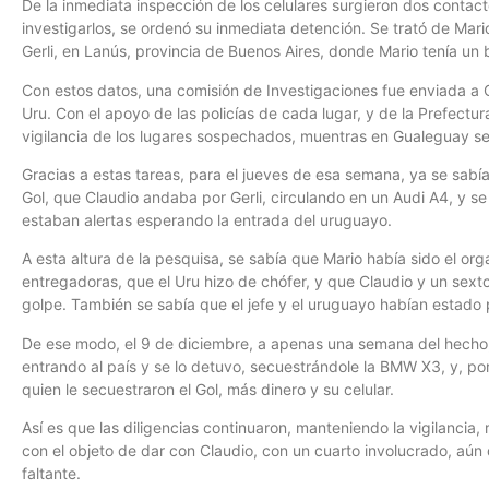
De la inmediata inspección de los celulares surgieron dos contact
investigarlos, se ordenó su inmediata detención. Se trató de Mari
Gerli, en Lanús, provincia de Buenos Aires, donde Mario tenía un 
Con estos datos, una comisión de Investigaciones fue enviada a C
Uru. Con el apoyo de las policías de cada lugar, y de la Prefectu
vigilancia de los lugares sospechados, muentras en Gualeguay s
Gracias a estas tareas, para el jueves de esa semana, ya se sa
Gol, que Claudio andaba por Gerli, circulando en un Audi A4, y se i
estaban alertas esperando la entrada del uruguayo.
A esta altura de la pesquisa, se sabía que Mario había sido el or
entregadoras, que el Uru hizo de chófer, y que Claudio y un sext
golpe. También se sabía que el jefe y el uruguayo habían estado 
De ese modo, el 9 de diciembre, a apenas una semana del hecho, 
entrando al país y se lo detuvo, secuestrándole la BMW X3, y, por 
quien le secuestraron el Gol, más dinero y su celular.
Así es que las diligencias continuaron, manteniendo la vigilancia
con el objeto de dar con Claudio, con un cuarto involucrado, aún
faltante.