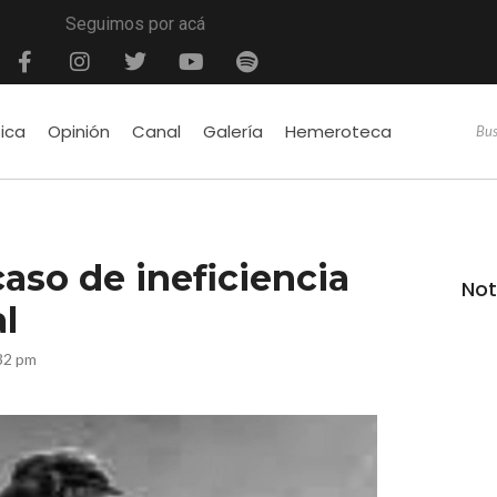
Seguimos por acá
tica
Opinión
Canal
Galería
Hemeroteca
aso de ineficiencia
Not
al
32 pm