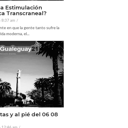
la Estimulación
a Transcraneal?
6 8:37 am
/
nte en que la gente tanto sufre la
ida moderna, el...
tas y al pié del 06 08
6 12:46 am
/