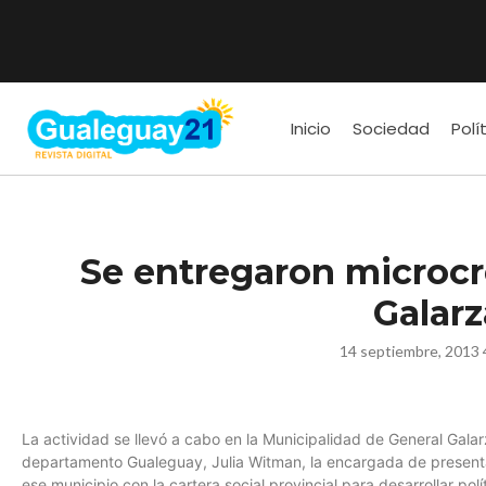
Inicio
Sociedad
Polí
Se entregaron microcr
Galarz
14 septiembre, 2013 
La actividad se llevó a cabo en la Municipalidad de General Galarz
departamento Gualeguay, Julia Witman, la encargada de presentar
ese municipio con la cartera social provincial para desarrollar p