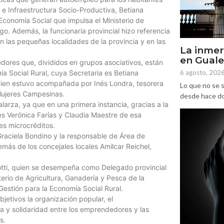
 e Infraestructura Socio-Productiva, Betiana
 Economía Social que impulsa el Ministerio de
rgo. Además, la funcionaria provincial hizo referencia
n las pequeñas localidades de la provincia y en las
La inmer
en Gual
dores que, divididos en grupos asociativos, están
6 agosto, 202
a Social Rural, cuya Secretaria es Betiana
quien estuvo acompañada por Inés Londra, tesorera
Lo que no se s
Mujeres Campesinas.
desde hace dos
larza, ya que en una primera instancia, gracias a la
es Verónica Farías y Claudia Maestre de esa
es microcréditos.
Graciela Bondino y la responsable de Área de
ás de los concejales locales Amilcar Reichel,
otti, quien se desempeña como Delegado provincial
terio de Agricultura, Ganadería y Pesca de la
Gestión para la Economía Social Rural.
jetivos la organización popular, el
 y solidaridad entre los emprendedores y las
s.