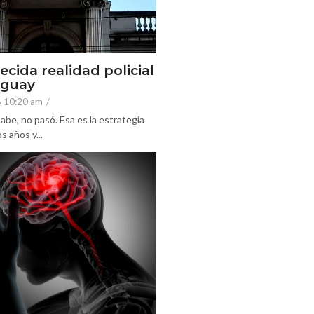
ecida realidad policial
eguay
6 10:20 am
/
abe, no pasó. Esa es la estrategia
 años y...