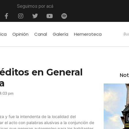
Seguimos por acá
tica
Opinión
Canal
Galería
Hemeroteca
éditos en General
Not
a
4:03 pm
a y fue la intendenta de la localidad del
 el acto con palabras alusivas a la conjunción de
olíticas que generan autoempleo para los habitantes