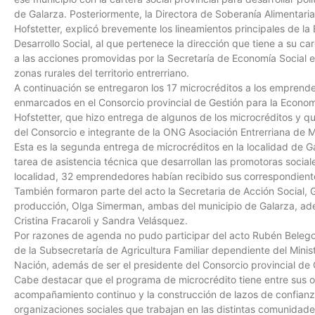
de Galarza. Posteriormente, la Directora de Soberanía Alimentaria
Hofstetter, explicó brevemente los lineamientos principales de la
Desarrollo Social, al que pertenece la dirección que tiene a su ca
a las acciones promovidas por la Secretaría de Economía Social e
zonas rurales del territorio entrerriano.
A continuación se entregaron los 17 microcréditos a los emprende
enmarcados en el Consorcio provincial de Gestión para la Economí
Hofstetter, que hizo entrega de algunos de los microcréditos y 
del Consorcio e integrante de la ONG Asociación Entrerriana de 
Esta es la segunda entrega de microcréditos en la localidad de Ga
tarea de asistencia técnica que desarrollan las promotoras social
localidad, 32 emprendedores habían recibido sus correspondient
También formaron parte del acto la Secretaria de Acción Social, 
producción, Olga Simerman, ambas del municipio de Galarza, adem
Cristina Fracaroli y Sandra Velásquez.
Por razones de agenda no pudo participar del acto Rubén Beleg
de la Subsecretaría de Agricultura Familiar dependiente del Minis
Nación, además de ser el presidente del Consorcio provincial de 
Cabe destacar que el programa de microcrédito tiene entre sus ob
acompañamiento continuo y la construcción de lazos de confianza
organizaciones sociales que trabajan en las distintas comunidade