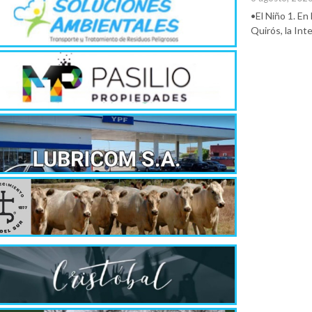
•El Niño 1. En
Quirós, la In