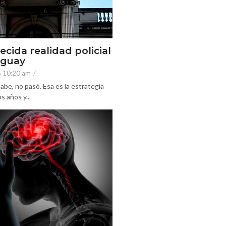
ecida realidad policial
eguay
6 10:20 am
/
abe, no pasó. Esa es la estrategia
 años y...