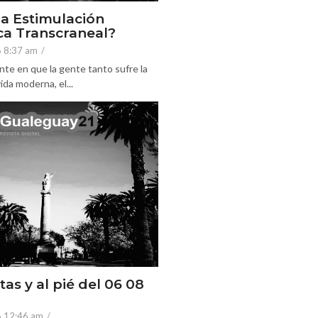
la Estimulación
a Transcraneal?
6 8:37 am
/
nte en que la gente tanto sufre la
ida moderna, el...
tas y al pié del 06 08
6 12:46 am
/