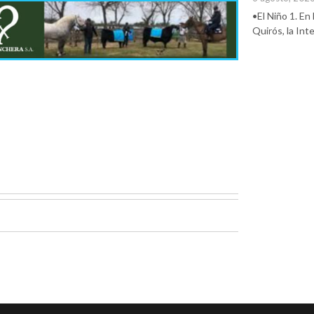
•El Niño 1. En
Quirós, la In