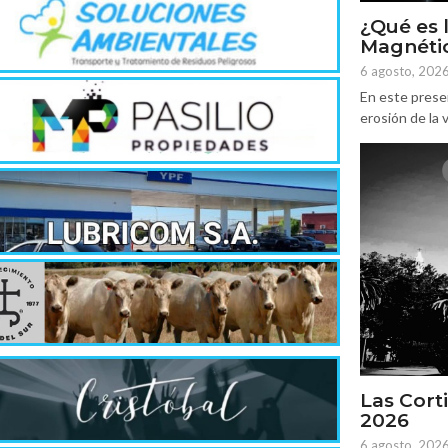
¿Qué es 
Magnétic
6 agosto, 202
En este prese
erosión de la v
Las Corti
2026
6 agosto, 202