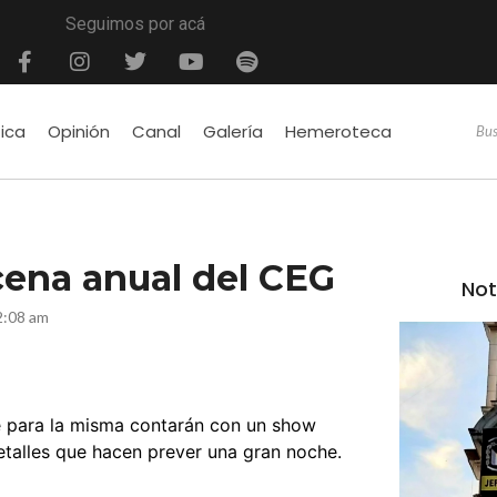
Seguimos por acá
tica
Opinión
Canal
Galería
Hemeroteca
 cena anual del CEG
Not
2:08 am
ue para la misma contarán con un show
detalles que hacen prever una gran noche.