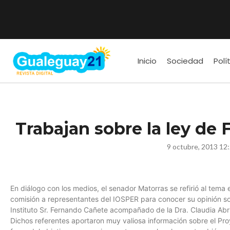
Inicio
Sociedad
Polí
Trabajan sobre la ley de F
9 octubre, 2013 12
En diálogo con los medios, el senador Matorras se refirió al tema
comisión a representantes del IOSPER para conocer su opinión sob
Instituto Sr. Fernando Cañete acompañado de la Dra. Claudia Abrile
Dichos referentes aportaron muy valiosa información sobre el Pro