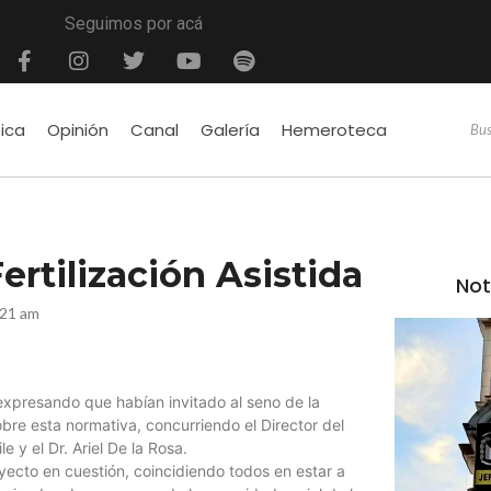
Seguimos por acá
tica
Opinión
Canal
Galería
Hemeroteca
ertilización Asistida
Not
:21 am
 expresando que habían invitado al seno de la
re esta normativa, concurriendo el Director del
 y el Dr. Ariel De la Rosa.
yecto en cuestión, coincidiendo todos en estar a