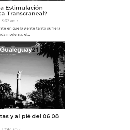
la Estimulación
a Transcraneal?
6 8:37 am
/
nte en que la gente tanto sufre la
ida moderna, el...
tas y al pié del 06 08
6 12:46 am
/