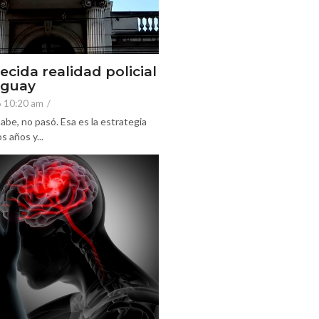
ecida realidad policial
eguay
6 10:20 am
/
abe, no pasó. Esa es la estrategia
 años y...