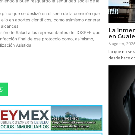
oniendo a buen resguardo la seguridad social de la
xplicó que se deslizó en el seno de la comisión que
o ello en aportes científicos, como asimismo generar
 alcances.
La inmer
isión de Salud a los representantes del IOSPER que
en Gual
onfección final de ese protocolo como, asimismo,
6 agosto, 202
ización Asistida.
Lo que no se s
desde hace dos