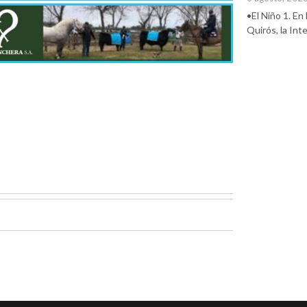
•El Niño 1. En
Quirós, la In