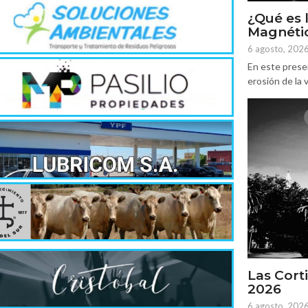
¿Qué es 
Magnétic
6 agosto, 202
En este prese
erosión de la v
Las Corti
2026
6 agosto, 202