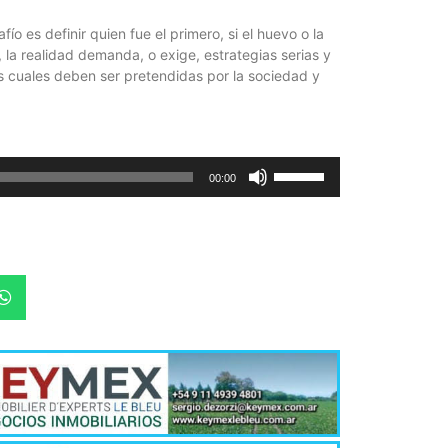
o es definir quien fue el primero, si el huevo o la
, la realidad demanda, o exige, estrategias serias y
las cuales deben ser pretendidas por la sociedad y
Utiliza
00:00
las
teclas
de
flecha
arriba/abajo
para
aumentar
o
disminuir
el
volumen.