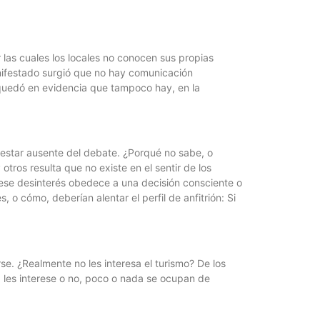
jóvenes de ent
r las cuales los locales no conocen sus propias
nifestado surgió que no hay comunicación
, quedó en evidencia que tampoco hay, en la
o estar ausente del debate. ¿Porqué no sabe, o
tros resulta que no existe en el sentir de los
si ese desinterés obedece a una decisión consciente o
o cómo, deberían alentar el perfil de anfitrión: Si
se. ¿Realmente no les interesa el turismo? De los
 les interese o no, poco o nada se ocupan de