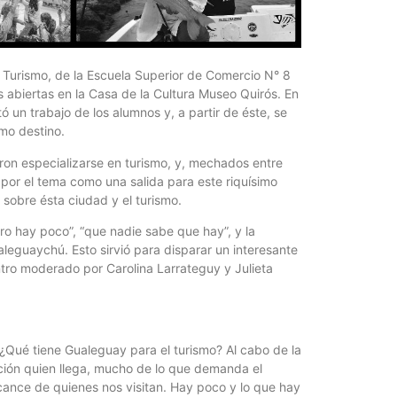
Foto del
5 agosto, 202
n Turismo, de la Escuela Superior de Comercio N° 8
La semana pas
s abiertas en la Casa de la Cultura Museo Quirós. En
centro, calle 
 un trabajo de los alumnos y, a partir de éste, se
mo destino.
ron especializarse en turismo, y, mechados entre
por el tema como una salida para este riquísimo
sobre ésta ciudad y el turismo.
ero hay poco”, “que nadie sabe que hay”, y la
aleguaychú. Esto sirvió para disparar un interesante
ntro moderado por Carolina Larrateguy y Julieta
Las Corti
2026
. ¿Qué tiene Gualeguay para el turismo? Al cabo de la
ición quien llega, mucho de lo que demanda el
5 agosto, 202
alcance de quienes nos visitan. Hay poco y lo que hay
•Preocupante. 