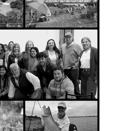
La Munic
Más dud
certezas
5 agosto, 202
En la mañana d
Intendente Do