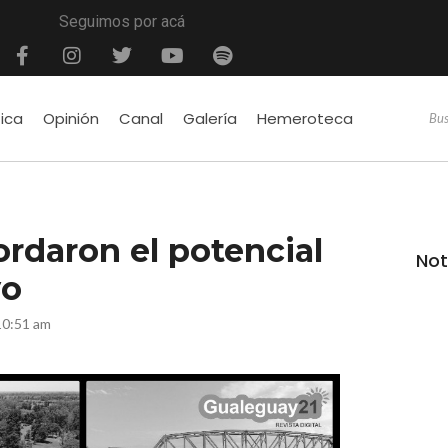
Seguimos por acá
tica
Opinión
Canal
Galería
Hemeroteca
rdaron el potencial
Not
yo
10:51 am