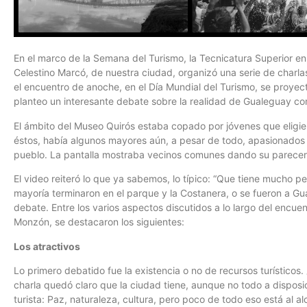
En el marco de la Semana del Turismo, la Tecnicatura Superior e
Celestino Marcó, de nuestra ciudad, organizó una serie de charla
el encuentro de anoche, en el Día Mundial del Turismo, se proyectó
planteo un interesante debate sobre la realidad de Gualeguay co
El ámbito del Museo Quirós estaba copado por jóvenes que eligie
éstos, había algunos mayores aún, a pesar de todo, apasionados 
pueblo. La pantalla mostraba vecinos comunes dando su parecer 
El video reiteró lo que ya sabemos, lo típico: “Que tiene mucho p
mayoría terminaron en el parque y la Costanera, o se fueron a Gu
debate. Entre los varios aspectos discutidos a lo largo del encue
Monzón, se destacaron los siguientes:
Los atractivos
Lo primero debatido fue la existencia o no de recursos turísticos
charla quedó claro que la ciudad tiene, aunque no todo a dispos
turista: Paz, naturaleza, cultura, pero poco de todo eso está al 