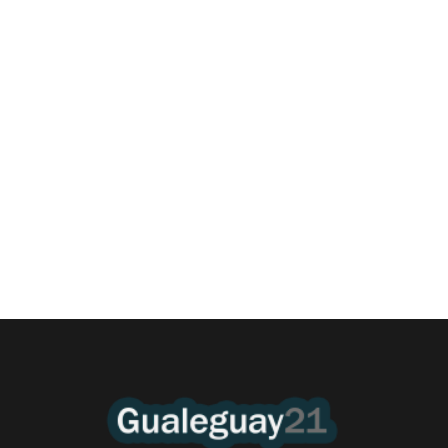
Las Cortitas y al pié del 06 08 2026
6 agosto, 2026 12:46 am
/
•El Niño 1. En la mañana de ayer, en el Museo Quirós, la
Intendente Dora Bogdan...