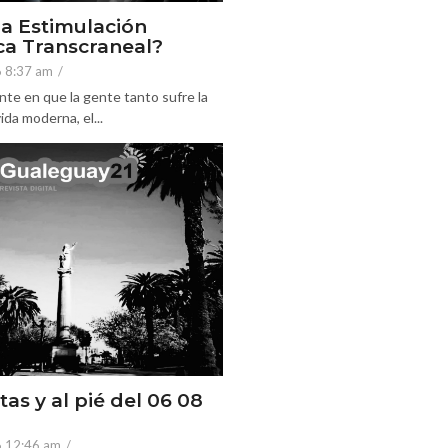
la Estimulación
a Transcraneal?
6 8:37 am
/
nte en que la gente tanto sufre la
ida moderna, el...
tas y al pié del 06 08
6 12:46 am
/