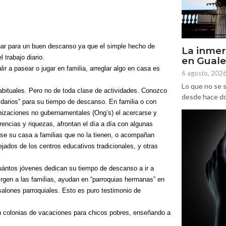
har para un buen descanso ya que el simple hecho de
La inmer
 trabajo diario.
en Gual
r a pasear o jugar en familia, arreglar algo en casa es
6 agosto, 202
Lo que no se s
bituales. Pero no de toda clase de actividades. Conozco
desde hace dos
darios” para su tiempo de descanso. En familia o con
izaciones no gubernamentales (Ong’s) el acercarse y
rencias y riquezas, afrontan el día a día con algunas
se su casa a familias que no la tienen, o acompañan
jados de los centros educativos tradicionales, y otras
cuántos jóvenes dedican su tiempo de descanso a ir a
irgen a las familias, ayudan en “parroquias hermanas” en
alones parroquiales. Esto es puro testimonio de
en colonias de vacaciones para chicos pobres, enseñando a