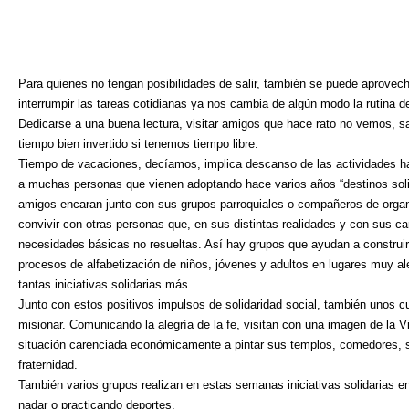
Para quienes no tengan posibilidades de salir, también se puede aprovec
interrumpir las tareas cotidianas ya nos cambia de algún modo la rutina del
Dedicarse a una buena lectura, visitar amigos que hace rato no vemos, sali
tiempo bien invertido si tenemos tiempo libre.
Tiempo de vacaciones, decíamos, implica descanso de las actividades ha
a muchas personas que vienen adoptando hace varios años “destinos soli
amigos encaran junto con sus grupos parroquiales o compañeros de organ
convivir con otras personas que, en sus distintas realidades y con sus ca
necesidades básicas no resueltas. Así hay grupos que ayudan a construir
procesos de alfabetización de niños, jóvenes y adultos en lugares muy ale
tantas iniciativas solidarias más.
Junto con estos positivos impulsos de solidaridad social, también unos 
misionar. Comunicando la alegría de la fe, visitan con una imagen de la V
situación carenciada económicamente a pintar sus templos, comedores, s
fraternidad.
También varios grupos realizan en estas semanas iniciativas solidarias 
nadar o practicando deportes.