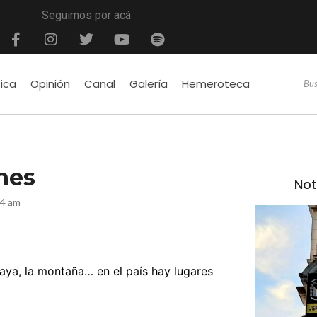
Seguimos por acá
tica
Opinión
Canal
Galería
Hemeroteca
nes
Not
04 am
aya, la montaña… en el país hay lugares