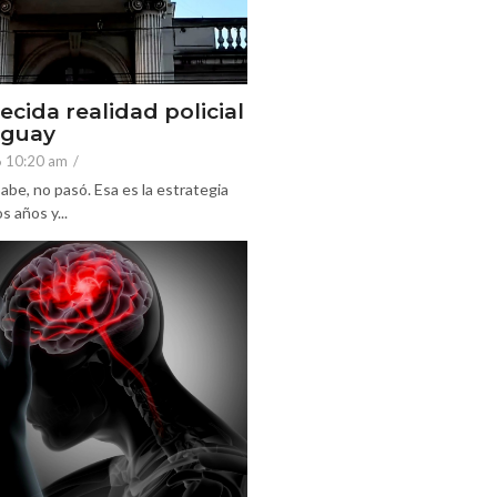
ecida realidad policial
eguay
6 10:20 am
/
abe, no pasó. Esa es la estrategia
 años y...