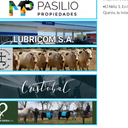
•El Niño 1. En
Quirós, la In